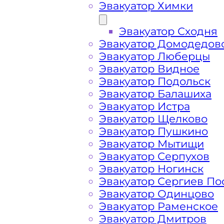
Эвакуатор Химки
Эвакуатор Сходня
Эвакуатор Домодедов
Эвакуатор Люберцы
Эвакуатор Видное
Эвакуатор Подольск
Эвакуатор Балашиха
Эвакуатор Истра
Эвакуатор Щелково
Эвакуатор Пушкино
Эвакуатор Мытищи
Эвакуатор Серпухов
Эвакуатор Ногинск
Как перевезти 
Эвакуатор Сергиев По
Эвакуатор Одинцово
Царицыно Мос
Эвакуатор Раменское
Эвакуатор Дмитров