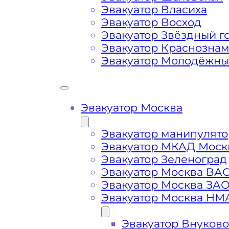
Маршрут от места вызова эвакуато
Эвакуатор Власиха
района Москвы Царицыно
Эвакуатор Восход
Эвакуатор Звёздный г
Эвакуатор Краснозна
Затрудняющие факторы – блокировк
Эвакуатор Молодёжн
передач (АКПП)
Сложная эвакуация при аварии, из
Эвакуатор Москва
Буксировка автомобиля из подземн
Эвакуатор манипулято
Эвакуатор МКАД Моск
Эвакуатор Зеленоград
Эвакуатор Москва ВА
Эвакуатор Москва ЗА
Эвакуатор Москва НМ
Эвакуатор Внуково