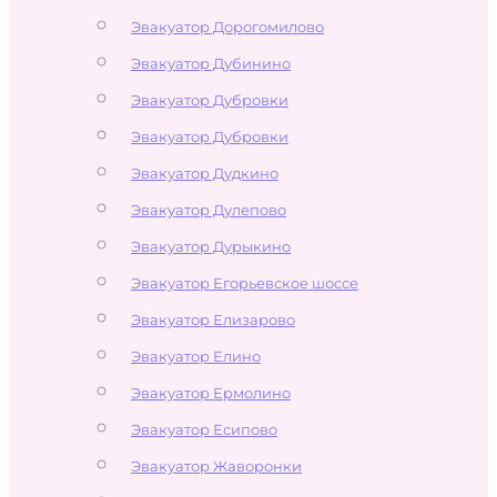
Эвакуатор Дорогомилово
Эвакуатор Дубинино
Эвакуатор Дубровки
Эвакуатор Дубровки
Эвакуатор Дудкино
Эвакуатор Дулепово
Эвакуатор Дурыкино
Эвакуатор Егорьевское шоссе
Эвакуатор Елизарово
Эвакуатор Елино
Эвакуатор Ермолино
Эвакуатор Есипово
Эвакуатор Жаворонки