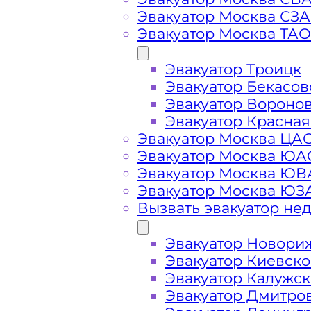
Вызвать эвакуатор
Эвакуатор Москва СЗ
Эвакуатор Москва ТАО
Эвакуатор Троицк
Эвакуатор Царицыно дешево -
при
Эвакуатор Бекасов
ближайшего эвакуатора в районе 
Эвакуатор Вороно
Эвакуатор Красная
Эвакуатор Москва ЦА
Погрузим бережно
- в наличии в
Эвакуатор Москва ЮА
автомобиля по району Царицыно в
Эвакуатор Москва Ю
Эвакуатор Москва ЮЗ
Перевезём аккуратно
- за рулем 
Вызвать эвакуатор не
Эвакуатор Новори
Цена известна при заказе услуги
Эвакуатор Киевск
стоимость услуг без скрытых наце
Эвакуатор Калужс
Эвакуатор Дмитро
Круглосуточная поддержка
- раб