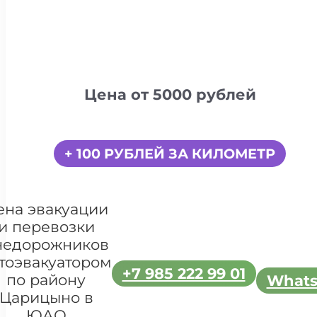
Цена от 5000 рублей
+ 100 РУБЛЕЙ ЗА КИЛОМЕТР
ена эвакуации
и перевозки
недорожников
тоэвакуатором
+7 985 222 99 01
по району
What
Царицыно в
ЮАО