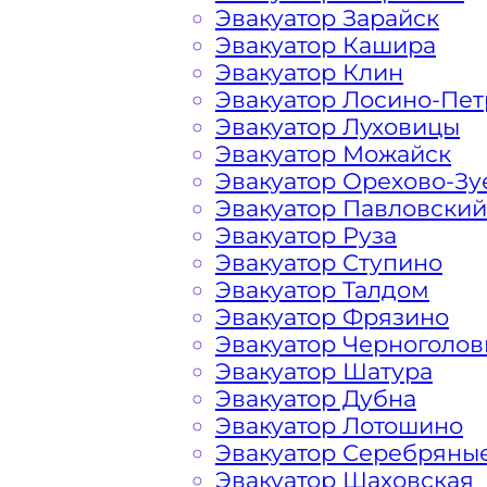
Эвакуатор Зарайск
Царицыно Какая цена эва
Эвакуатор Кашира
Эвакуатор Клин
Эвакуатор Лосино-Пе
Расчет стоимости эвакуатора за км 
Эвакуатор Луховицы
каждом конкретном случае осущест
Эвакуатор Можайск
готова порадовать доступными цена
Эвакуатор Орехово-Зу
Столицы.
Эвакуатор Павловский
Эвакуатор Руза
На стоимость эвакуации 
Эвакуатор Ступино
Эвакуатор Талдом
Эвакуатор Фрязино
Габариты, вес и тип эвакуируемог
Эвакуатор Черноголов
Эвакуатор Шатура
Эвакуатор Дубна
Заказанный
эвакуатор манипулято
Эвакуатор Лотошино
платформой
Эвакуатор Серебряны
Эвакуатор Шаховская