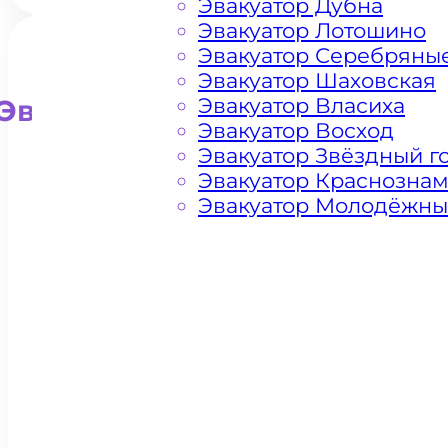
Эвакуатор Дубна
Эвакуатор Лотошино
Эвакуатор Серебряны
Эвакуатор Шаховская
Эвакуатор Власиха
Эвакуатор для внедорожни
Эвакуатор Восход
Эвакуатор Звёздный г
Эвакуатор Краснозна
Эвакуатор Молодёжн