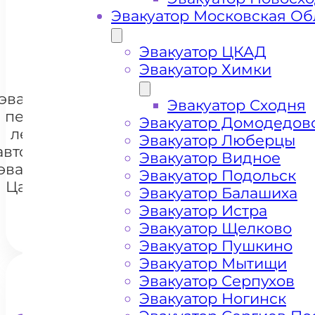
Эвакуатор Московская Об
+ 100 РУБЛЕЙ ЗА КИЛОМЕТР
Эвакуатор ЦКАД
Эвакуатор Химки
Цена
эвакуации и
Эвакуатор Сходня
перевозки
Эвакуатор Домодедов
легковых
Эвакуатор Люберцы
+7 985 222 99 01
автомобилей
WhatsA
Эвакуатор Видное
эвакуатором
Эвакуатор Подольск
Царицыно
Эвакуатор Балашиха
Эвакуатор Истра
Эвакуатор Щелково
Эвакуатор Пушкино
Эвакуатор Мытищи
Эвакуатор Серпухов
Эвакуатор Ногинск