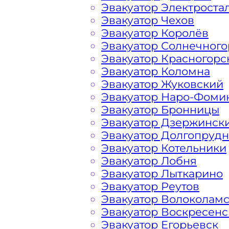
Эвакуатор Электроста
Перевозка автомобиля по району Ц
Эвакуатор Чехов
дешево, круглосуточно и срочно – э
Эвакуатор Королёв
решить возникшие на дороге пробл
Эвакуатор Солнечного
вам свои услуги по вызову автоэваку
Эвакуатор Красногорс
найдете все, что нужно для операти
Эвакуатор Коломна
доступные цены, круглосуточную св
Эвакуатор Жуковский
большим опытом работы. Мы предла
Эвакуатор Наро-Фоми
эвакуатора на дороге по низкой ст
Эвакуатор Бронницы
в сфере транспортировки и гарантир
Эвакуатор Дзержинск
Царицыно Москва. Мы используем то
Эвакуатор Долгопруд
что позволяет срочно и безопасно 
Эвакуатор Котельники
шоссе, автотрасс и автомагистрале
Эвакуатор Лобня
средства или ДТП. Вы всегда может
Эвакуатор Лыткарино
эвакуатора и их ценой, как в
Южном 
Эвакуатор Реутов
за пределами города
Эвакуатор Волоколам
Эвакуатор Воскресенс
Эвакуатор Егорьевск