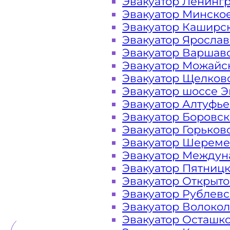
Эвакуатор Ленинг
Москва осуществляется 24 часа в с
Эвакуатор Минско
Эвакуатор Каширс
Эвакуатор Яросла
Закажите услугу "эвакуатор Цар
Эвакуатор Варшав
на сайте компании «МОБИ»
Эвакуатор Можайс
Эвакуатор Щелков
Эвакуатор шоссе Э
Вам необходимы услуги ближайшего
Эвакуатор Алтуфь
и недорого? Эвакуаторы «МОБИ»
Эвакуатор Боровс
площадях района Царицыно 24 часа
Эвакуатор Горьков
готовы оказать помощь на дороге 
Эвакуатор Шереме
высокое 
Эвакуатор Междун
Эвакуатор Пятниц
Эвакуатор Открыт
Эвакуатор Рублев
ТЕЛЕФОН
WHATSAPP
Эвакуатор Волоко
Эвакуатор Осташк