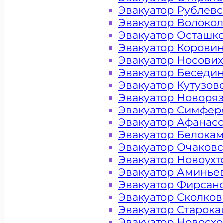
Эвакуатор Рублев
Эвакуатор Волоко
Эвакуатор Осташк
Эвакуатор Корови
Эвакуатор Носови
Эвакуатор Беседи
Эвакуатор Кутузов
Эвакуатор Новоря
Эвакуатор Симфер
Эвакуатор Афанас
Эвакуатор Белока
Эвакуатор Очаков
Эвакуатор Новоух
Эвакуатор Аминье
Эвакуатор Фирсан
Эвакуатор Сколков
Цена от 4000 рублей
Эвакуатор Старок
Эвакуатор Новосх