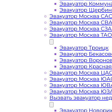
Эвакуатор Коммун
Эвакуатор Щербин
Эвакуатор Москва СА
Эвакуатор Москва СВ
Эвакуатор Москва СЗ
Эвакуатор Москва ТАО
Эвакуатор Троицк
Эвакуатор Бекасов
Стоимость
Эвакуатор Вороно
Эвакуатор Красная
Эвакуатор Москва ЦА
услуг
Эвакуатор Москва ЮА
Эвакуатор Москва Ю
эвакуатора в
Эвакуатор Москва ЮЗ
Вызвать эвакуатор не
районе
Эвакуатор Новори