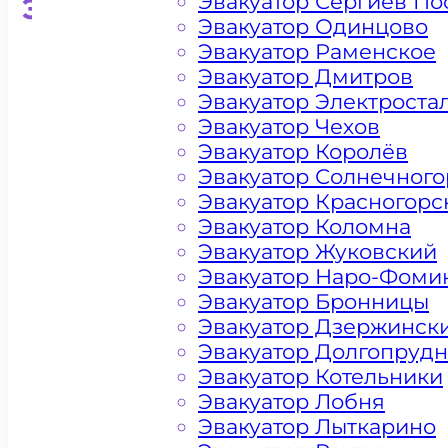
Эвакуатор Сергиев По
Эвакуатор для кроссоверо
Эвакуатор Одинцово
Эвакуатор Раменское
Эвакуатор Дмитров
Эвакуатор Электроста
Эвакуатор Чехов
Эвакуатор Королёв
Эвакуатор Солнечного
Эвакуатор Красногорс
Эвакуатор Коломна
Эвакуатор Жуковский
Эвакуатор Наро-Фоми
Эвакуатор Бронницы
Эвакуатор Дзержинск
Эвакуатор Долгопруд
Эвакуатор Котельники
Эвакуатор Лобня
Эвакуатор Лыткарино