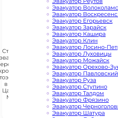
Эвакуатор Реутов
Эвакуатор Волоколам
Цена от 4500 рублей
Эвакуатор Воскресенс
Эвакуатор Егорьевск
Эвакуатор Зарайск
+ 100 РУБЛЕЙ ЗА КИЛОМЕТР
Эвакуатор Кашира
Эвакуатор Клин
Эвакуатор Лосино-Пе
Стоимость
Эвакуатор Луховицы
эвакуации и
Эвакуатор Можайск
перемещения
Эвакуатор Орехово-Зу
кроссоверов
Эвакуатор Павловский
тоэвакуатором
+7 985 222 99 01
Эвакуатор Руза
What
в районе
Эвакуатор Ступино
Царицыно
Эвакуатор Талдом
Москва
Эвакуатор Фрязино
Эвакуатор Черноголов
Эвакуатор Шатура