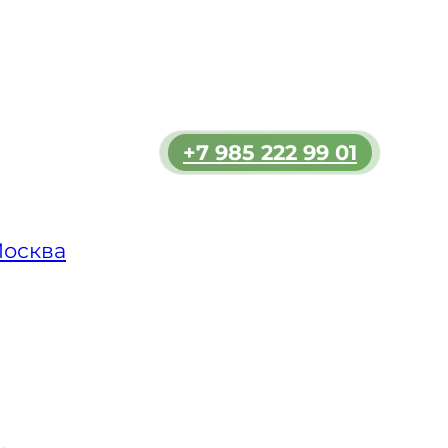
, что
уировать
кого и
 всегда
ском
+7 985 222 99 01
Москва
 км
, в