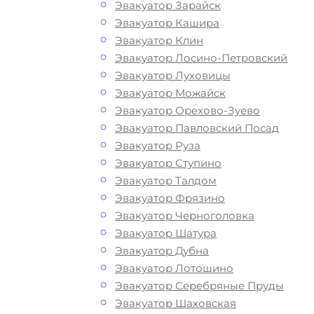
Перевозка автомобиля по Щелково
Эвакуатор Зарайск
эвакуатором «МОБИ» дешево, кругло
Эвакуатор Кашира
и срочно – это возможность быстро 
Эвакуатор Клин
лишних затрат решить возникшие на
Эвакуатор Лосино-Петровский
проблемы с автомобилем. Мы рады
Эвакуатор Луховицы
предложить вам свои услуги по выз
Эвакуатор Можайск
автоэвакуатора. Звоните по телефону
Эвакуатор Орехово-Зуево
нас вы найдете все, что нужно для
Эвакуатор Павловский Посад
оперативной и безопасной эвакуаци
Эвакуатор Руза
вашего авто: доступные цены,
Эвакуатор Ступино
круглосуточную связь и профессион
Эвакуатор Талдом
водителей с большим опытом работ
Эвакуатор Фрязино
предлагаем круглосуточную технич
Эвакуатор Черноголовка
помощь эвакуатора на дороге по ни
Эвакуатор Шатура
стоимости. Наша компания имеет б
Эвакуатор Дубна
опыт в сфере транспортировки и
Эвакуатор Лотошино
гарантирует качество услуг эвакуац
Эвакуатор Серебряные Пруды
Щёлково. Мы используем только
Эвакуатор Шаховская