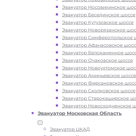
Эвакуатор Носовихинское шос
Эвакуатор Бесединское шоссе
Вам необходимы услуги ближайшег
Эвакуатор Кутузовское шоссе
эвакуатора по Щелково? Рядом и
Эвакуатор Новорязанское шос
недорого? Эвакуаторы «МОБИ» Щел
Эвакуатор Симферопольское 
находятся на Фряновском шоссе, н
Эвакуатор Афанасовское шосс
и на Щёлковском шоссе 24 часа в су
Эвакуатор Белокаменное шос
Обращайтесь к нам круглосуточно, 
Эвакуатор Очаковское шоссе
готовы оказать помощь на дороге в 
Эвакуатор Новоухтомское шос
ситуации и гарантируем низкие цен
Эвакуатор Аминьевское шоссе
высокое качество наших услуг.
Эвакуатор Фирсановское шос
Эвакуатор Сколковское шоссе
Эвакуатор Старокаширское ш
ТЕЛЕФОН
WHATSAPP
Эвакуатор Новосходненское 
Эвакуатор Московская Область
Эвакуатор ЦКАД