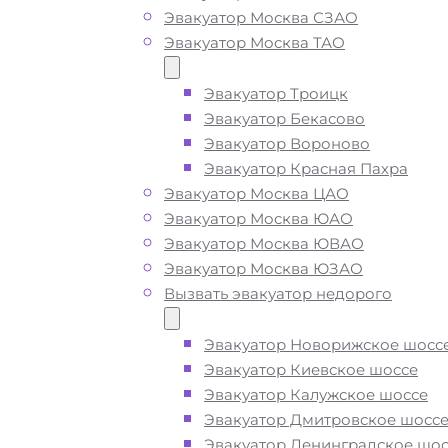
Эвакуатор Москва СЗАО
Эвакуатор Москва ТАО
Вызвать эвакуатор в
Щёлково недорого
Эвакуатор Троицк
Эвакуатор Бекасово
Эвакуатор Вороново
Эвакуатор Красная Пахра
Эвакуатор Щелково дешево -
прие
Эвакуатор Москва ЦАО
быстро
, при срочном вызове, пода
Эвакуатор Москва ЮАО
ближайшего эвакуатора в Щёлково
Эвакуатор Москва ЮВАО
производится
за 15 минут
Эвакуатор Москва ЮЗАО
Вызвать эвакуатор недорого
Погрузим бережно
- в наличии вс
оборудование для эвакуации и
Эвакуатор Новорижское шосс
перевозки автомобиля по Щелково
Эвакуатор Киевское шоссе
поломке или после ДТП
Эвакуатор Калужское шоссе
Эвакуатор Дмитровское шосс
Эвакуатор Ленинградское шос