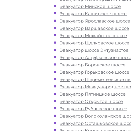
Перевезём аккуратно
- за рулем
Эвакуатор Минское шоссе
автоэвакуаторов только водители
Эвакуатор Каширское шоссе
профессионалы
Эвакуатор Ярославское шоссе
Эвакуатор Варшавское шоссе
Цена известна при заказе услуги
Эвакуатор Можайское шоссе
"
Эвакуатор
Щелково недорого" -
Эвакуатор Щелковское шоссе
доступная стоимость услуг без скр
Эвакуатор шоссе Энтузиастов
наценок
Эвакуатор Алтуфьевское шосс
Эвакуатор Боровское шоссе
Эвакуатор Горьковское шоссе
Круглосуточная поддержка
- раб
Эвакуатор Шереметьевское ш
службы эвакуации в Щёлково
Эвакуатор Международное шо
осуществляется 24 часа в сутки
Эвакуатор Пятницкое шоссе
Эвакуатор Открытое шоссе
Закажите услугу "эвакуатор Щел
Эвакуатор Рублевское шоссе
Москва
"
по номеру телефона или
Эвакуатор Волоколамское шо
"онлайн" на сайте компании «МОБ
Эвакуатор Осташковское шос
Эвакуатор Коровинское шосс