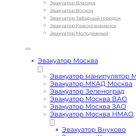
современное оборудование и технику
Эвакуатор Власиха
позволяет срочно и безопасно эвак
Эвакуатор Восход
ваш автомобиль с ЦКАДа, с Щелковс
Эвакуатор Звёздный городок
Фряновского шоссе при поломке
Эвакуатор Краснознаменск
транспортного средства или ДТП. Вы
Эвакуатор Молодёжный
можете ознакомиться с полным спи
услуг эвакуатора и их ценой, как в
Городском Округе Щёлково, так и за
Эвакуатор Москва
пределами города
Эвакуатор манипулятор 
Эвакуатор МКАД Москва
Эвакуатор Зеленоград
Щелково Какая цена
Эвакуатор Москва ВАО
эвакуатора?
Эвакуатор Москва ЗАО
Эвакуатор Москва НМАО
Расчет стоимости эвакуатора за
при выезде за пределы Щёлково
Эвакуатор Внуково