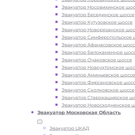
Эвакуатор Носовихинское шос
Закажите услугу "эвакуатор метр
Эвакуатор Бесединское шоссе
Первомайская"
по номеру телефо
Эвакуатор Кутузовское шоссе
"онлайн" на сайте компании «МОБ
Эвакуатор Новорязанское шос
Эвакуатор Симферопольское 
Эвакуатор Афанасовское шосс
Вам необходимы услуги ближайшег
Эвакуатор Белокаменное шос
эвакуатора от метро Первомайская 
Эвакуатор Очаковское шоссе
Москве? Рядом и недорого? Эвакуат
Эвакуатор Новоухтомское шос
«МОБИ» находятся на площадях,
Эвакуатор Аминьевское шоссе
автодорогах и улицах Москвы в рай
Эвакуатор Фирсановское шос
метро Первомайской 24 часа в сутки
Эвакуатор Сколковское шоссе
Обращайтесь к нам круглосуточно, 
Эвакуатор Старокаширское ш
готовы оказать помощь на дороге в 
Эвакуатор Новосходненское 
ситуации и гарантируем низкие цен
Эвакуатор Московская Область
высокое качество наших услуг.
Эвакуатор ЦКАД