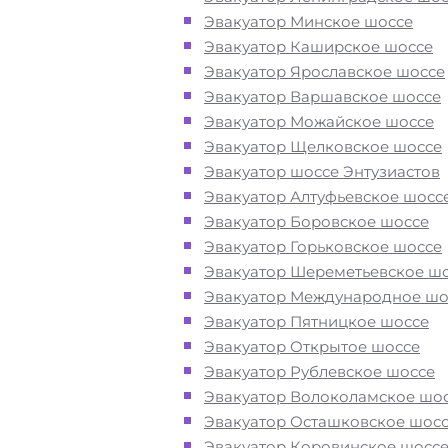
Первомайская в Москве при поло
Эвакуатор Минское шоссе
или после ДТП
Эвакуатор Каширское шоссе
Эвакуатор Ярославское шоссе
Перевезём аккуратно
- за рулем
Эвакуатор Варшавское шоссе
автоэвакуаторов только водители
Эвакуатор Можайское шоссе
профессионалы
Эвакуатор Щелковское шоссе
Эвакуатор шоссе Энтузиастов
Эвакуатор Алтуфьевское шосс
Цена известна при заказе услуги
Эвакуатор Боровское шоссе
"
Эвакуатор
метро Первомайская
Эвакуатор Горьковское шоссе
недорого" - доступная стоимость у
Эвакуатор Шереметьевское ш
без скрытых наценок
Эвакуатор Международное шо
Эвакуатор Пятницкое шоссе
Круглосуточная поддержка
- раб
Эвакуатор Открытое шоссе
службы эвакуации у метро
Эвакуатор Рублевское шоссе
Первомайская Москва осуществля
Эвакуатор Волоколамское шо
24 часа в сутки
Эвакуатор Осташковское шос
Эвакуатор Коровинское шосс