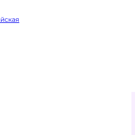
йская
ро