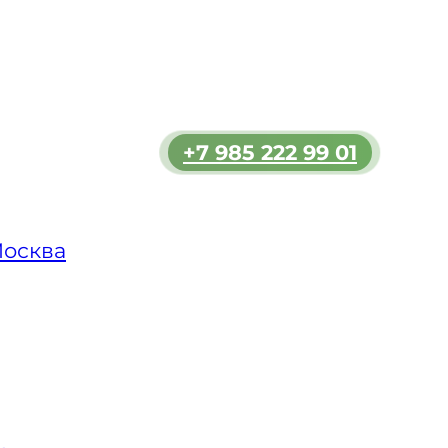
и
альных
ы. Мы
ескую
+7 985 222 99 01
зкой
ольшой
и у
Москва
яет
аш
овных
 в ВАО
а или
 с