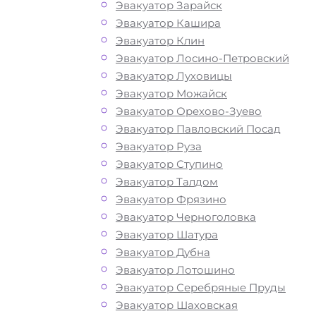
Как перевезти
Эвакуатор Зарайск
Эвакуатор Кашира
Эвакуатор Клин
авто у метро
Эвакуатор Лосино-Петровский
Эвакуатор Луховицы
Первомайская
Эвакуатор Можайск
Эвакуатор Орехово-Зуево
Москва?
Эвакуатор Павловский Посад
Эвакуатор Руза
Эвакуатор Ступино
Эвакуатор Талдом
Перевозка автомобиля от метро
Эвакуатор Фрязино
Первомайская в Москве эвакуаторо
Эвакуатор Черноголовка
«МОБИ» дешево, круглосуточно и ср
Эвакуатор Шатура
это возможность быстро и без лишн
Эвакуатор Дубна
затрат решить возникшие на дороге
Эвакуатор Лотошино
проблемы с автомобилем. Мы рады
Эвакуатор Серебряные Пруды
предложить вам свои услуги по выз
Эвакуатор Шаховская
автоэвакуатора. Звоните по телефону