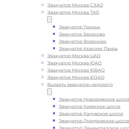
Эвакуатор Москва СЗАО
Эвакуатор Москва ТАО
Вызвать эвакуатор у м
Первомайская Москва
Эвакуатор Троицк
Эвакуатор Бекасово
недорого
Эвакуатор Вороново
Эвакуатор Красная Пахра
Эвакуатор Москва ЦАО
Эвакуатор метро Первомайская де
Эвакуатор Москва ЮАО
приедем быстро
, при срочном выз
Эвакуатор Москва ЮВАО
подача ближайшего эвакуатора у м
Эвакуатор Москва ЮЗАО
Первомайская Москва производит
Вызвать эвакуатор недорого
15 минут
Эвакуатор Новорижское шосс
Эвакуатор Киевское шоссе
Погрузим бережно
- в наличии вс
Эвакуатор Калужское шоссе
оборудование для эвакуации и
Эвакуатор Дмитровское шосс
перевозки автомобиля от метро
Эвакуатор Ленинградское шос