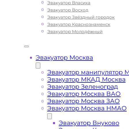
Эвакуатор Власиха
нас вы найдете все, что нужно для
Эвакуатор Восход
оперативной и безопасной эвакуаци
Эвакуатор Звёздный городок
вашего авто: доступные цены,
Эвакуатор Краснознаменск
круглосуточную связь и профессион
Эвакуатор Молодёжный
водителей с большим опытом работ
предлагаем круглосуточную технич
помощь эвакуатора на дороге по ни
стоимости. Наша компания имеет б
Эвакуатор Москва
опыт в сфере транспортировки и
гарантирует качество услуг эвакуаци
Эвакуатор манипулятор 
метро Первомайская Москва. Мы
Эвакуатор МКАД Москва
используем только современное
Эвакуатор Зеленоград
оборудование и технику, что позвол
Эвакуатор Москва ВАО
срочно и безопасно эвакуировать в
Эвакуатор Москва ЗАО
автомобиль с Московских, Подмоск
Эвакуатор Москва НМАО
автотрасс, шоссе и автомагистралей
при поломке транспортного средств
Эвакуатор Внуково
ДТП. Вы всегда можете ознакомиться