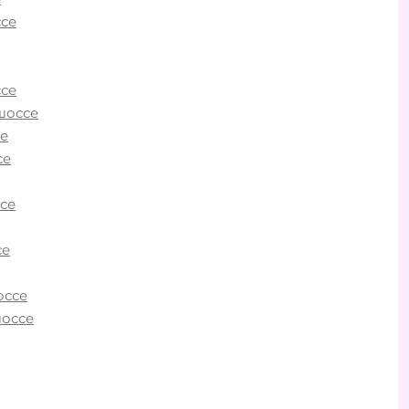
се
о
на или
И»
се
шоссе
е
о
се
в
оры
се
оне
се
.
мы
оссе
любой
шоссе
ы и