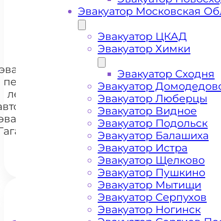
Эвакуатор Московская Об
+ 100 РУБЛЕЙ ЗА КИЛОМЕТР
Эвакуатор ЦКАД
Эвакуатор Химки
Цена
эвакуации и
Эвакуатор Сходня
перевозки
Эвакуатор Домодедов
легковых
Эвакуатор Люберцы
+7 985 222 99 01
автомобилей
WhatsA
Эвакуатор Видное
эвакуатором
Эвакуатор Подольск
Гагаринский
Эвакуатор Балашиха
Эвакуатор Истра
Эвакуатор Щелково
Эвакуатор Пушкино
Эвакуатор Мытищи
Эвакуатор Серпухов
Эвакуатор Ногинск