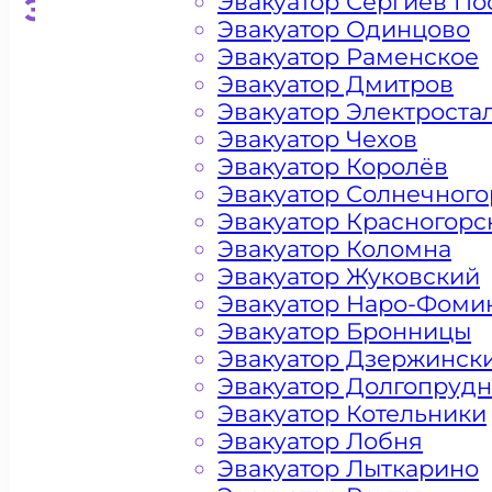
Эвакуатор Сергиев По
Эвакуатор для кроссоверо
Эвакуатор Одинцово
Эвакуатор Раменское
Эвакуатор Дмитров
Эвакуатор Электроста
Эвакуатор Чехов
Эвакуатор Королёв
Эвакуатор Солнечного
Эвакуатор Красногорс
Эвакуатор Коломна
Эвакуатор Жуковский
Эвакуатор Наро-Фоми
Эвакуатор Бронницы
Эвакуатор Дзержинск
Эвакуатор Долгопруд
Эвакуатор Котельники
Эвакуатор Лобня
Эвакуатор Лыткарино