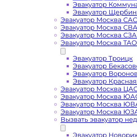
Эвакуатор Коммун
Эвакуатор Щербин
Эвакуатор Москва СА
Эвакуатор Москва СВ
Эвакуатор Москва СЗ
Эвакуатор Москва ТАО
Эвакуатор Троицк
Эвакуатор Бекасов
Стоимость
Эвакуатор Вороно
Эвакуатор Красная
Эвакуатор Москва ЦА
услуг
Эвакуатор Москва ЮА
Эвакуатор Москва Ю
эвакуатора в
Эвакуатор Москва ЮЗ
Вызвать эвакуатор не
Гагаринском
Эвакуатор Новори