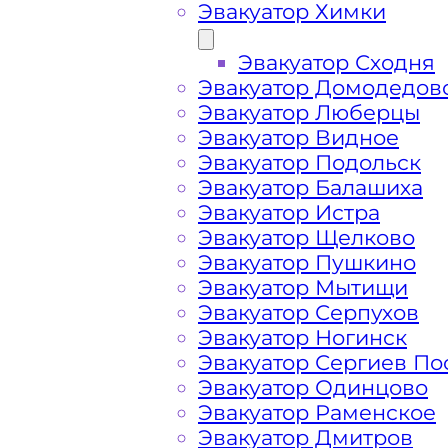
Эвакуатор Химки
Эвакуатор Сходня
Эвакуатор Домодедов
Эвакуатор Люберцы
Эвакуатор Видное
Эвакуатор Подольск
Эвакуатор Балашиха
Эвакуатор Истра
Эвакуатор Щелково
Эвакуатор Пушкино
Эвакуатор Мытищи
Эвакуатор Серпухов
Эвакуатор Ногинск
Как перевезти 
Эвакуатор Сергиев По
Эвакуатор Одинцово
Гагаринском р
Эвакуатор Раменское
Эвакуатор Дмитров