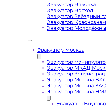
Маршрут от места вызова эвакуато
Эвакуатор Власиха
Гагаринского района Москвы
Эвакуатор Восход
Эвакуатор Звёздный г
Эвакуатор Краснозна
Затрудняющие факторы – блокировк
Эвакуатор Молодёжн
передач (АКПП)
Сложная эвакуация при аварии, из
Эвакуатор Москва
Буксировка автомобиля из подземн
Эвакуатор манипулято
Эвакуатор МКАД Моск
Эвакуатор Зеленоград
Эвакуатор Москва ВА
Эвакуатор Москва ЗА
Эвакуатор Москва НМ
Эвакуатор Внуково