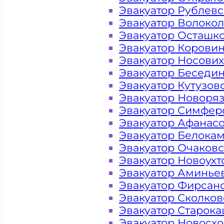
Эвакуатор Рублев
Эвакуатор Волоко
Эвакуатор Осташк
Эвакуатор Корови
Эвакуатор Носови
Эвакуатор Беседи
Эвакуатор Кутузов
Эвакуатор Новоря
Эвакуатор Симфер
Эвакуатор Афанас
Эвакуатор Белока
Эвакуатор Очаков
Эвакуатор Новоух
Эвакуатор Аминье
Эвакуатор Фирсан
Эвакуатор Сколков
Цена от 4000 рублей
Эвакуатор Старок
Эвакуатор Новосх