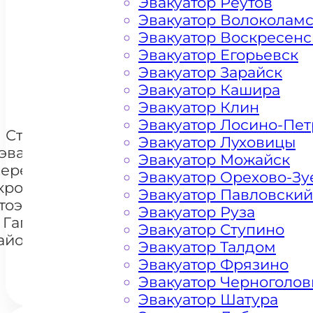
Эвакуатор Реутов
Эвакуатор Волоколам
Цена от 4500 рублей
Эвакуатор Воскресенс
Эвакуатор Егорьевск
Эвакуатор Зарайск
+ 100 РУБЛЕЙ ЗА КИЛОМЕТР
Эвакуатор Кашира
Эвакуатор Клин
Эвакуатор Лосино-Пе
Стоимость
Эвакуатор Луховицы
эвакуации и
Эвакуатор Можайск
перемещения
Эвакуатор Орехово-Зу
кроссоверов
Эвакуатор Павловский
+7 985 222 99 01
тоэвакуатором
What
Эвакуатор Руза
 Гагаринском
Эвакуатор Ступино
айоне Москва
Эвакуатор Талдом
Эвакуатор Фрязино
Эвакуатор Черноголов
Эвакуатор Шатура