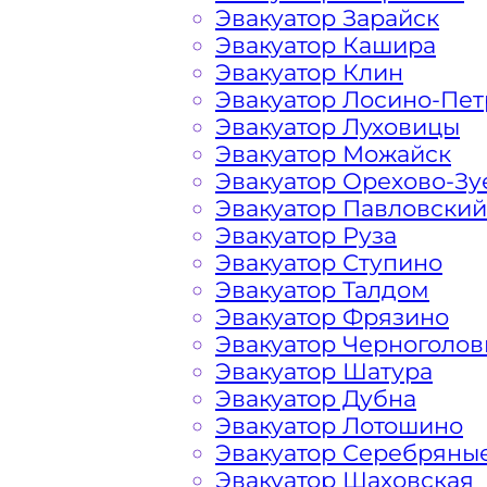
Эвакуатор Зарайск
Гагаринский Какая цена 
Эвакуатор Кашира
Эвакуатор Клин
Эвакуатор Лосино-Пе
Расчет стоимости эвакуатора за км 
Эвакуатор Луховицы
в каждом конкретном случае осуще
Эвакуатор Можайск
всегда готова порадовать доступны
Эвакуатор Орехово-Зу
автомобилистов и Гостей Столицы.
Эвакуатор Павловский
Эвакуатор Руза
На стоимость эвакуации 
Эвакуатор Ступино
Эвакуатор Талдом
Эвакуатор Фрязино
Габариты, вес и тип эвакуируемог
Эвакуатор Черноголов
Эвакуатор Шатура
Эвакуатор Дубна
Заказанный
эвакуатор манипулято
Эвакуатор Лотошино
платформой
Эвакуатор Серебряны
Эвакуатор Шаховская