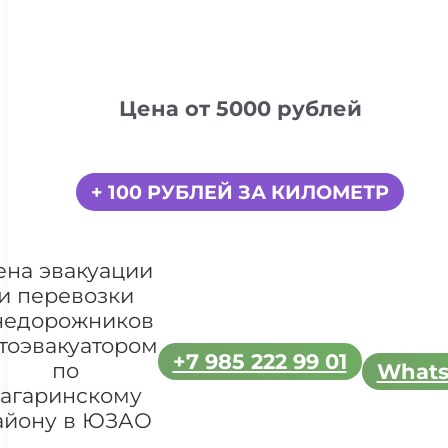
Цена от 5000 рублей
+ 100 РУБЛЕЙ ЗА КИЛОМЕТР
ена эвакуации
и перевозки
недорожников
тоэвакуатором
+7 985 222 99 01
по
What
Гагаринскому
айону в ЮЗАО