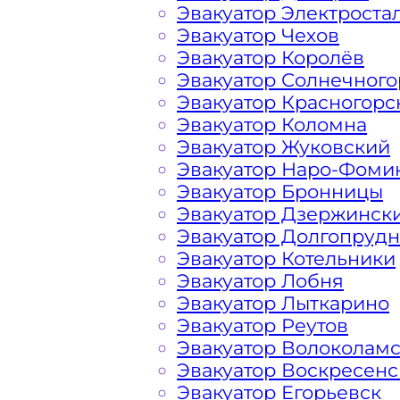
Эвакуатор Электроста
Перевозка автомобиля по Гагаринс
Эвакуатор Чехов
дешево, круглосуточно и срочно – э
Эвакуатор Королёв
решить возникшие на дороге пробл
Эвакуатор Солнечного
вам свои услуги по вызову автоэваку
Эвакуатор Красногорс
найдете все, что нужно для операти
Эвакуатор Коломна
доступные цены, круглосуточную св
Эвакуатор Жуковский
большим опытом работы. Мы предла
Эвакуатор Наро-Фоми
эвакуатора на дороге по низкой ст
Эвакуатор Бронницы
в сфере транспортировки и гарантир
Эвакуатор Дзержинск
Гагаринском районе Москва. Мы ис
Эвакуатор Долгопруд
и технику, что позволяет срочно и 
Эвакуатор Котельники
Подмосковных, Московских автотрас
Эвакуатор Лобня
поломке транспортного средства ил
Эвакуатор Лыткарино
полным списком услуг эвакуатора и 
Эвакуатор Реутов
Административном Округе Столицы
Эвакуатор Волоколам
Эвакуатор Воскресенс
Эвакуатор Егорьевск