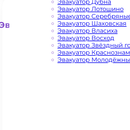
Эвакуатор Дубна
Эвакуатор Лотошино
Эвакуатор Серебряны
Эвакуатор Шаховская
Эвакуатор для внедорожни
Эвакуатор Власиха
Эвакуатор Восход
Эвакуатор Звёздный г
Эвакуатор Краснозна
Эвакуатор Молодёжн