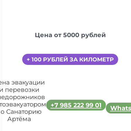
Цена от 5000 рублей
+ 100 РУБЛЕЙ ЗА КИЛОМЕТР
ена эвакуации
и перевозки
недорожников
тоэвакуатором
+7 985 222 99 01
What
по Санаторию
Артёма