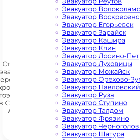
Эвакуатор Реутов
Эвакуатор Волоколам
Цена от 4500 рублей
Эвакуатор Воскресенс
Эвакуатор Егорьевск
Эвакуатор Зарайск
+ 100 РУБЛЕЙ ЗА КИЛОМЕТР
Эвакуатор Кашира
Эвакуатор Клин
Эвакуатор Лосино-Пе
Эвакуатор Луховицы
Стоимость
Эвакуатор Можайск
эвакуации и
Эвакуатор Орехово-Зу
перемещения
Эвакуатор Павловский
кроссоверов
+7 985 222 99 01
Эвакуатор Руза
тоэвакуатором
What
Эвакуатор Ступино
в Санатории
Эвакуатор Талдом
Артёма
Эвакуатор Фрязино
Эвакуатор Черноголов
Эвакуатор Шатура