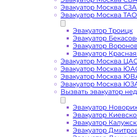
Эвакуатор Москва СЗ
Эвакуатор Москва ТАО
Вызвать эвакуатор в
Эвакуатор Троицк
Эвакуатор Бекасов
Эвакуатор Санаторий Артёма Химк
Эвакуатор Вороно
вызове, подача ближайшего эвакуа
Эвакуатор Красная
минут
Эвакуатор Москва ЦА
Эвакуатор Москва ЮА
Эвакуатор Москва Ю
Погрузим бережно
- в наличии в
Эвакуатор Москва ЮЗ
автомобиля по Санаторию Артёма 
Вызвать эвакуатор не
Перевезём аккуратно
- за рулем 
Эвакуатор Новори
Эвакуатор Киевск
Эвакуатор Калужс
Цена известна при заказе услуги
Эвакуатор Дмитро
доступная стоимость услуг без ск