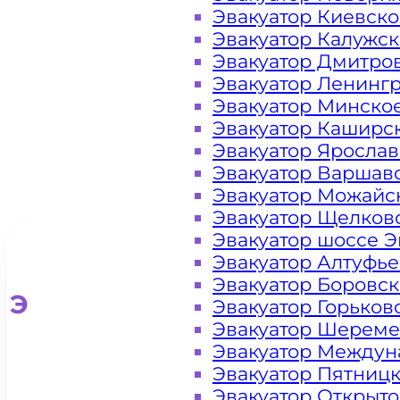
Эвакуатор Киевск
Артёма
Эвакуатор Калужс
Эвакуатор Дмитро
Эвакуатор Ленинг
Эвакуатор Минско
Эвакуатор Каширс
Эвакуатор Яросла
Эвакуатор Варшав
Эвакуатор Можайс
Эвакуатор Щелков
Эвакуатор шоссе Э
Эвакуатор Алтуфь
Эвакуатор Боровс
Эвакуатор для легковых ав
Эвакуатор Горьков
Эвакуатор Шереме
Эвакуатор Междун
Эвакуатор Пятниц
Эвакуатор Открыт