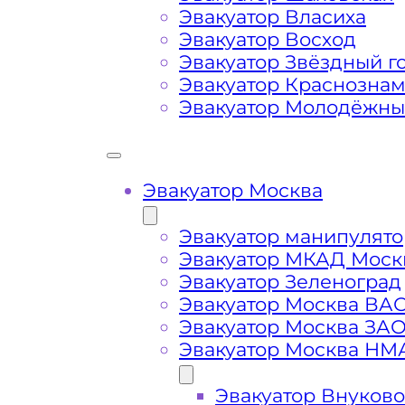
Эвакуатор Власиха
Маршрут от места вызова эвакуато
Эвакуатор Восход
города Санатория Артёма
Эвакуатор Звёздный г
Эвакуатор Краснозна
Эвакуатор Молодёжн
Затрудняющие факторы – блокировк
передач (АКПП)
Сложная эвакуация при аварии, из
Эвакуатор Москва
Эвакуатор манипулято
Буксировка автомобиля из подземн
Эвакуатор МКАД Моск
Эвакуатор Зеленоград
Эвакуатор Москва ВА
Эвакуатор Москва ЗА
Эвакуатор Москва НМ
Эвакуатор Внуково