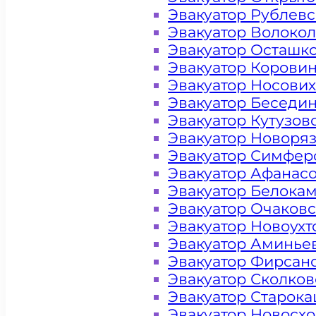
Эвакуатор Рублев
Эвакуатор Волоко
Эвакуатор Осташк
Эвакуатор Корови
Эвакуатор Носови
Эвакуатор Беседи
Эвакуатор Кутузов
Эвакуатор Новоря
Эвакуатор Симфер
Эвакуатор Афанас
Эвакуатор Белока
Эвакуатор Очаков
Эвакуатор Новоух
Эвакуатор Аминье
Цена от 4000 рублей
Эвакуатор Фирсан
Эвакуатор Сколков
Эвакуатор Старок
Эвакуатор Новосх
+ 100 РУБЛЕЙ ЗА КИЛОМЕТР