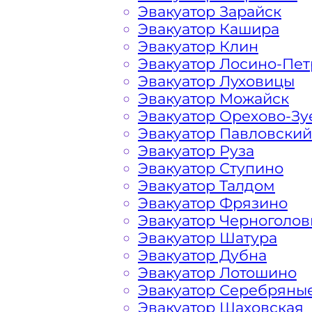
Эвакуатор Зарайск
Эвакуатор Кашира
Санаторий Артёма Химки 
Эвакуатор Клин
Эвакуатор Лосино-Пе
Расчет стоимости эвакуатора за км 
Эвакуатор Луховицы
каждом конкретном случае осущест
Эвакуатор Можайск
готова порадовать доступными цена
Эвакуатор Орехово-Зу
автомобилистов и гостей Столицы.
Эвакуатор Павловский
Эвакуатор Руза
Эвакуатор Ступино
На стоимость эвакуации 
Эвакуатор Талдом
Эвакуатор Фрязино
Эвакуатор Черноголов
Габариты, вес и тип эвакуируемог
Эвакуатор Шатура
Эвакуатор Дубна
Эвакуатор Лотошино
Заказанный
эвакуатор манипулято
Эвакуатор Серебряны
платформой
Эвакуатор Шаховская