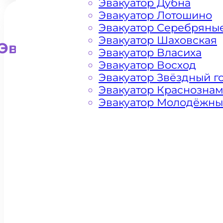
Эвакуатор Дубна
Эвакуатор Лотошино
Эвакуатор Серебряны
Эвакуатор Шаховская
Эвакуатор для внедорожни
Эвакуатор Власиха
Эвакуатор Восход
Эвакуатор Звёздный г
Эвакуатор Краснозна
Эвакуатор Молодёжн