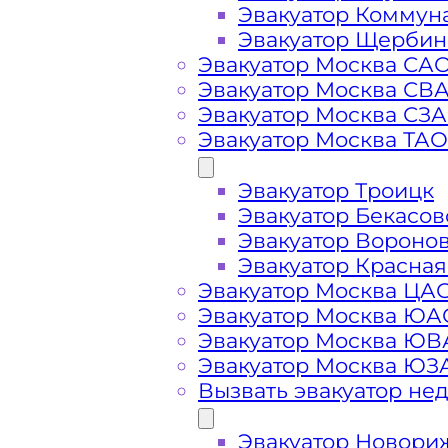
Эвакуатор Коммун
Эвакуатор Щербин
Эвакуатор Москва СА
Эвакуатор Москва СВ
Эвакуатор Москва СЗ
Эвакуатор Москва ТАО
Эвакуатор Троицк
Эвакуатор Бекасов
Эвакуатор Вороно
Стоимость
Эвакуатор Красная
Эвакуатор Москва ЦА
услуг
Эвакуатор Москва ЮА
Эвакуатор Москва Ю
Эвакуатор Москва ЮЗ
эвакуатора в
Вызвать эвакуатор не
Санатории
Эвакуатор Новори