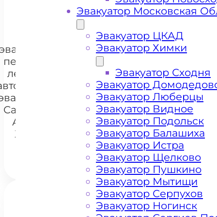
Эвакуатор Московская Об
Эвакуатор ЦКАД
Цена
Эвакуатор Химки
эвакуации и
перевозки
Эвакуатор Сходня
легковых
Эвакуатор Домодедов
автомобилей
+7 985 222 99 01
Эвакуатор Люберцы
эвакуатором
WhatsA
Эвакуатор Видное
Санаторий
Эвакуатор Подольск
Артёма
Эвакуатор Балашиха
Химки
Эвакуатор Истра
Эвакуатор Щелково
Эвакуатор Пушкино
Эвакуатор Мытищи
Эвакуатор Серпухов
Эвакуатор Ногинск