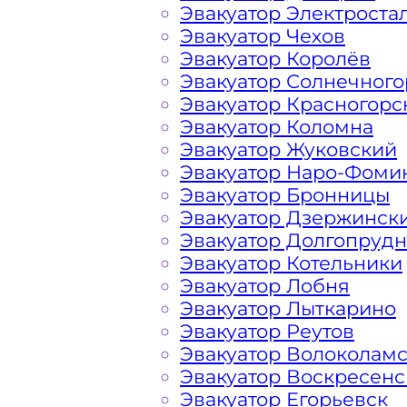
Артёма?
Эвакуатор Электроста
Эвакуатор Чехов
Эвакуатор Королёв
Перевозка автомобиля по Санатори
Эвакуатор Солнечного
круглосуточно и срочно – это возмо
Эвакуатор Красногорс
возникшие проблемы с автомобилем
Эвакуатор Коломна
предложить вам свои услуги по вызо
Эвакуатор Жуковский
нас вы найдете все, что нужно для 
Эвакуатор Наро-Фоми
авто: доступные цены, круглосуточн
Эвакуатор Бронницы
большим опытом работы. Мы предла
Эвакуатор Дзержинск
эвакуатора на дороге по низкой ст
Эвакуатор Долгопруд
в сфере транспортировки и гарантир
Эвакуатор Котельники
Артёма. Мы используем только совре
Эвакуатор Лобня
позволяет срочно и безопасно эваку
Эвакуатор Лыткарино
и автомагистралей Москвы и Москов
Эвакуатор Реутов
средства или ДТП. Вы всегда может
Эвакуатор Волоколам
эвакуатора и их ценой, как в Городс
Эвакуатор Воскресенс
Эвакуатор Егорьевск