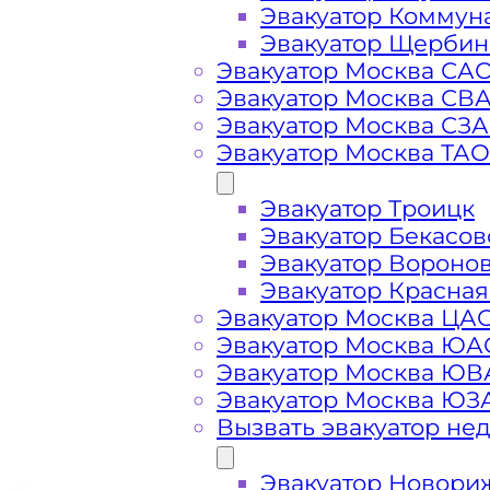
Эвакуатор Коммун
Эвакуатор Щербин
Стоимость
Эвакуатор Москва СА
Эвакуатор Москва СВ
Эвакуатор Москва СЗ
услуг
Эвакуатор Москва ТАО
эвакуатора в
Эвакуатор Троицк
Эвакуатор Бекасов
Серпухове
Эвакуатор Вороно
Эвакуатор Красная
Эвакуатор Москва ЦА
Эвакуатор Москва ЮА
Эвакуатор Москва Ю
Эвакуатор Москва ЮЗ
Вызвать эвакуатор не
Эвакуатор Новори