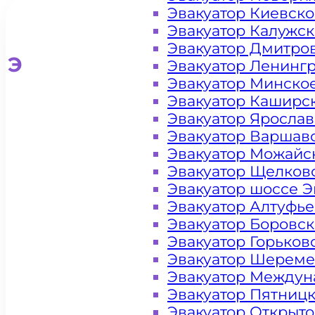
Эвакуатор Киевск
Эвакуатор Калужс
Эвакуатор Дмитро
Эвакуатор для легковых ав
Эвакуатор Ленинг
Эвакуатор Минско
Эвакуатор Каширс
Эвакуатор Яросла
Эвакуатор Варшав
Эвакуатор Можайс
Эвакуатор Щелков
Эвакуатор шоссе Э
Эвакуатор Алтуфь
Эвакуатор Боровс
Эвакуатор Горьков
Эвакуатор Шереме
Эвакуатор Междун
Эвакуатор Пятниц
Эвакуатор Открыт