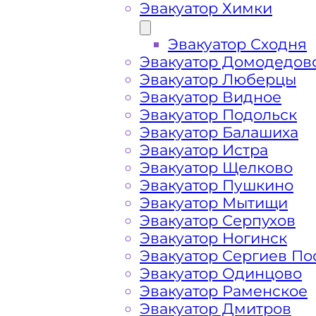
Эвакуатор Химки
Эвакуатор Сходня
Эвакуатор Домодедов
Эвакуатор Люберцы
Эвакуатор Видное
Эвакуатор Подольск
Эвакуатор Балашиха
Эвакуатор Истра
Эвакуатор Щелково
Эвакуатор Пушкино
Как перевезти 
Эвакуатор Мытищи
Эвакуатор Серпухов
Эвакуатор Ногинск
Перевозка автомобиля по Серпухов
Эвакуатор Сергиев По
круглосуточно и срочно – это возмо
Эвакуатор Одинцово
возникшие проблемы с автомобилем
Эвакуатор Раменское
предложить вам свои услуги по вызо
Эвакуатор Дмитров