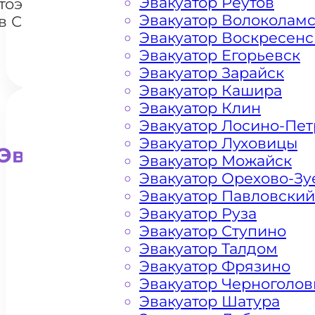
Эвакуатор Реутов
тоэвакуатором
Эвакуатор Волоколам
в Серпухове
Эвакуатор Воскресенс
Эвакуатор Егорьевск
Эвакуатор Зарайск
Эвакуатор Кашира
Эвакуатор Клин
Эвакуатор Лосино-Пе
Эвакуатор Луховицы
Эвакуатор для внедорожни
Эвакуатор Можайск
Эвакуатор Орехово-Зу
Эвакуатор Павловский
Эвакуатор Руза
Эвакуатор Ступино
Эвакуатор Талдом
Эвакуатор Фрязино
Эвакуатор Черноголов
Эвакуатор Шатура