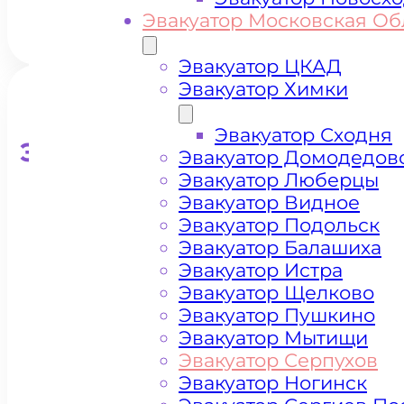
Эвакуатор Московская Об
Эвакуатор ЦКАД
Эвакуатор Химки
Эвакуатор Сходня
Эвакуатор для кроссоверо
Эвакуатор Домодедов
Эвакуатор Люберцы
Эвакуатор Видное
Эвакуатор Подольск
Эвакуатор Балашиха
Эвакуатор Истра
Эвакуатор Щелково
Эвакуатор Пушкино
Эвакуатор Мытищи
Эвакуатор Серпухов
Эвакуатор Ногинск