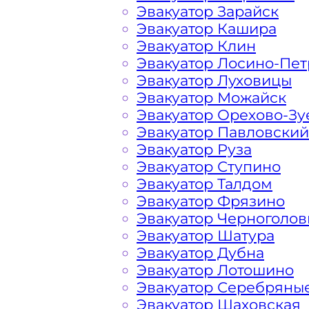
Эвакуатор Зарайск
Эвакуатор Кашира
На стоимость эвакуации 
Эвакуатор Клин
Эвакуатор Лосино-Пе
Эвакуатор Луховицы
Эвакуатор Можайск
Габариты, вес и тип эвакуируемог
Эвакуатор Орехово-Зу
Эвакуатор Павловский
Заказанный
эвакуатор манипулято
Эвакуатор Руза
платформой
Эвакуатор Ступино
Эвакуатор Талдом
Маршрут от места вызова эвакуато
Эвакуатор Фрязино
города Серпухова
Эвакуатор Черноголов
Эвакуатор Шатура
Эвакуатор Дубна
Затрудняющие факторы – блокировк
Эвакуатор Лотошино
передач (АКПП)
Эвакуатор Серебряны
Эвакуатор Шаховская