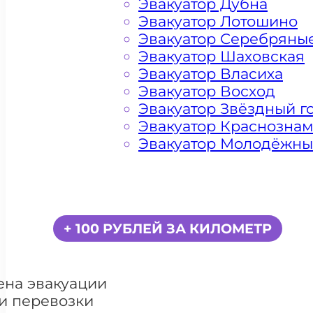
Эвакуатор Дубна
Эвакуатор Лотошино
Эвакуатор Серебряны
Эвакуатор Шаховская
Эвакуатор Власиха
Эвакуатор Восход
Эвакуатор Звёздный г
Эвакуатор Краснозна
Эвакуатор Молодёжн
Цена от 5000 рублей
+ 100 РУБЛЕЙ ЗА КИЛОМЕТР
ена эвакуации
и перевозки