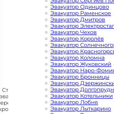
Эвакуатор Сергиев По
Эвакуатор Одинцово
Эвакуатор Раменское
Эвакуатор Дмитров
Эвакуатор Электроста
Эвакуатор Чехов
Эвакуатор Королёв
Эвакуатор Солнечного
Цена от 4500 рублей
Эвакуатор Красногорс
Эвакуатор Коломна
Эвакуатор Жуковский
+ 100 РУБЛЕЙ ЗА КИЛОМЕТР
Эвакуатор Наро-Фоми
Эвакуатор Бронницы
Эвакуатор Дзержинск
Эвакуатор Долгопруд
Стоимость
Эвакуатор Котельники
эвакуации и
Эвакуатор Лобня
перемещения
Эвакуатор Лыткарино
кроссоверов
+7 985 222 99 01
What