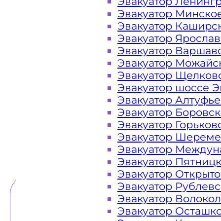
Эвакуатор Ленинг
Эвакуатор Минско
Закажите услугу "эвакуатор Серп
Эвакуатор Каширс
на сайте компании «МОБИ»
Эвакуатор Яросла
Эвакуатор Варшав
Эвакуатор Можайс
Эвакуатор Щелков
Вам необходимы услуги ближайшего
Эвакуатор шоссе Э
Эвакуаторы «МОБИ» находятся на ав
Эвакуатор Алтуфь
в сутки. Обращайтесь к нам кругло
Эвакуатор Боровс
любой ситуации и гарантируем н
Эвакуатор Горьков
Эвакуатор Шереме
Эвакуатор Междун
ТЕЛЕФОН
WHATSAPP
Эвакуатор Пятниц
Эвакуатор Открыт
Эвакуатор Рублев
Эвакуатор Волоко
Эвакуатор Осташк