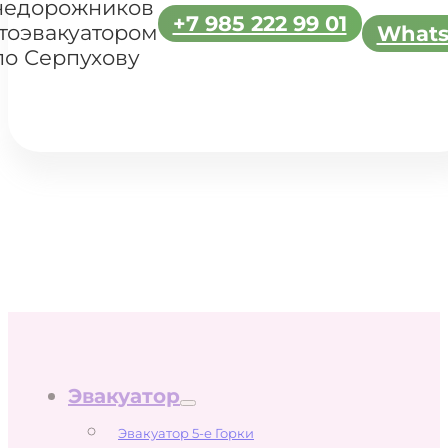
недорожников
+7 985 222 99 01
тоэвакуатором
What
по Серпухову
Эвакуатор
Эвакуатор 5-е Горки