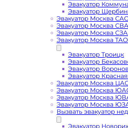
Эвакуатор Коммун
Эвакуатор Щербин
Эвакуатор Москва СА
Эвакуатор Москва СВ
Эвакуатор Москва СЗ
Эвакуатор Москва ТАО
Стоимость
Эвакуатор Троицк
услуг
Эвакуатор Бекасов
Эвакуатор Вороно
эвакуатора на
Эвакуатор Красная
Эвакуатор Москва ЦА
Эвакуатор Москва ЮА
Богородском
Эвакуатор Москва Ю
Эвакуатор Москва ЮЗ
шоссе
Вызвать эвакуатор не
Эвакуатор Новори