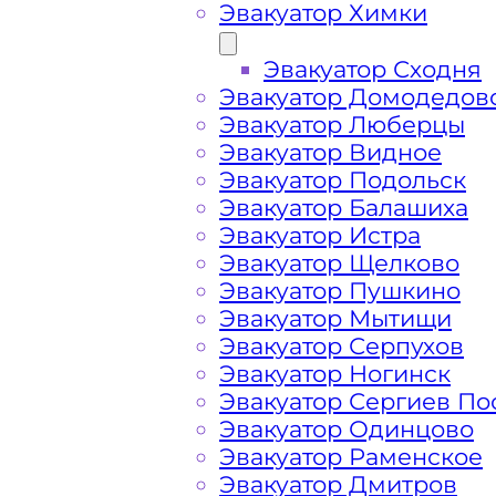
Эвакуатор Химки
Эвакуатор Сходня
Эвакуатор Домодедов
Эвакуатор Люберцы
Эвакуатор Видное
Эвакуатор Подольск
Эвакуатор Балашиха
Эвакуатор Истра
Эвакуатор Щелково
Эвакуатор Пушкино
Эвакуатор Мытищи
Как перевезти 
Эвакуатор Серпухов
Эвакуатор Ногинск
Эвакуатор Сергиев По
Богородском ш
Эвакуатор Одинцово
Эвакуатор Раменское
Эвакуатор Дмитров
Перевозка автомобиля с Богородско