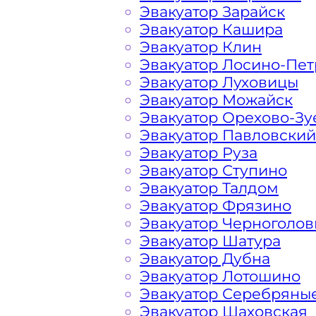
Эвакуатор Зарайск
Расчет стоимости эвакуатора за км 
Эвакуатор Кашира
в каждом конкретном случае осуще
Эвакуатор Клин
всегда готова порадовать доступны
Эвакуатор Лосино-Пе
Эвакуатор Луховицы
Эвакуатор Можайск
На стоимость эвакуации 
Эвакуатор Орехово-Зу
Эвакуатор Павловский
Эвакуатор Руза
Габариты, вес и тип эвакуируемог
Эвакуатор Ступино
Эвакуатор Талдом
Заказанный
эвакуатор манипулято
Эвакуатор Фрязино
платформой
Эвакуатор Черноголов
Эвакуатор Шатура
Эвакуатор Дубна
Маршрут от места вызова эвакуато
Эвакуатор Лотошино
Богородского шоссе
Эвакуатор Серебряны
Эвакуатор Шаховская