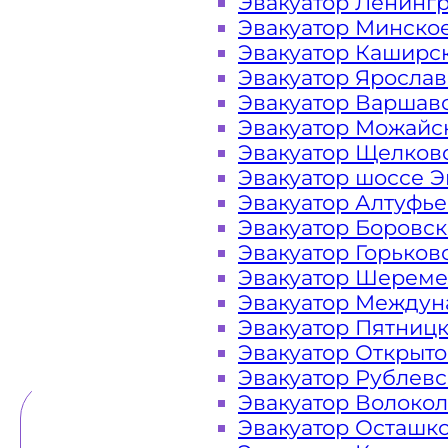
Эвакуатор Ленинг
Эвакуатор Минско
Закажите услугу "эвакуатор Бог
Эвакуатор Каширс
или "онлайн" на сайте компании «
Эвакуатор Яросла
Эвакуатор Варшав
Эвакуатор Можайс
Эвакуатор Щелков
Вам необходимы услуги ближайшег
Эвакуатор шоссе Э
недорого? Эвакуаторы «МОБИ» Бого
Эвакуатор Алтуфь
24 часа в сутки. Обращайтесь к н
Эвакуатор Боровс
дороге в любой ситуации и гаран
Эвакуатор Горьков
Эвакуатор Шереме
Эвакуатор Междун
Эвакуатор Пятниц
ТЕЛЕФОН
WHATSAPP
Эвакуатор Открыт
Эвакуатор Рублев
Эвакуатор Волоко
Эвакуатор Осташк