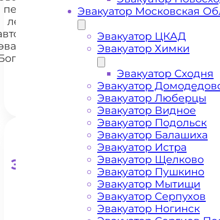
перевозки
Эвакуатор Московская Об
легковых
автомобилей
+7 985 222 99 01
Эвакуатор ЦКАД
WhatsA
эвакуатором
Эвакуатор Химки
Богородское
шоссе
Эвакуатор Сходня
Эвакуатор Домодедов
Эвакуатор Люберцы
Эвакуатор Видное
Эвакуатор Подольск
Эвакуатор Балашиха
Эвакуатор Истра
Эвакуатор Щелково
Эвакуатор для кроссоверо
Эвакуатор Пушкино
Эвакуатор Мытищи
Эвакуатор Серпухов
Эвакуатор Ногинск