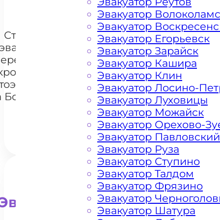
Эвакуатор Реутов
Эвакуатор Волоколам
Эвакуатор Воскресенс
Стоимость
Эвакуатор Егорьевск
эвакуации и
Эвакуатор Зарайск
перемещения
Эвакуатор Кашира
кроссоверов
Эвакуатор Клин
+7 985 222 99 01
тоэвакуатором
What
Эвакуатор Лосино-Пе
а Богородском
Эвакуатор Луховицы
шоссе
Эвакуатор Можайск
Эвакуатор Орехово-Зу
Эвакуатор Павловский
Эвакуатор Руза
Эвакуатор Ступино
Эвакуатор Талдом
Эвакуатор Фрязино
Эвакуатор Черноголов
Эвакуатор для внедорожни
Эвакуатор Шатура