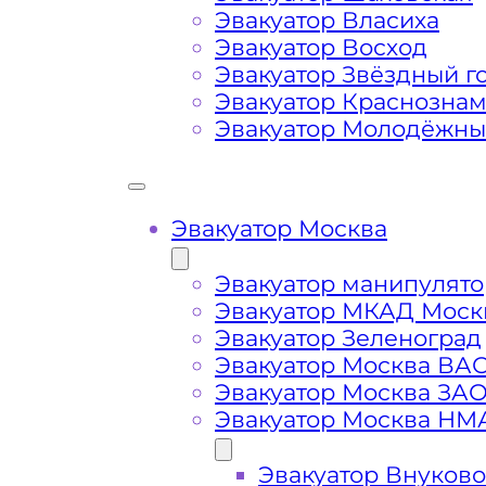
Затрудняющие факторы – блокировк
Эвакуатор Власиха
передач (АКПП)
Эвакуатор Восход
Эвакуатор Звёздный г
Эвакуатор Краснозна
Сложная эвакуация при аварии, из
Эвакуатор Молодёжн
Буксировка автомобиля из подземн
Эвакуатор Москва
Эвакуатор манипулято
Эвакуатор МКАД Моск
Эвакуатор Зеленоград
Эвакуатор Москва ВА
Эвакуатор Москва ЗА
Эвакуатор Москва НМ
Эвакуатор Внуково