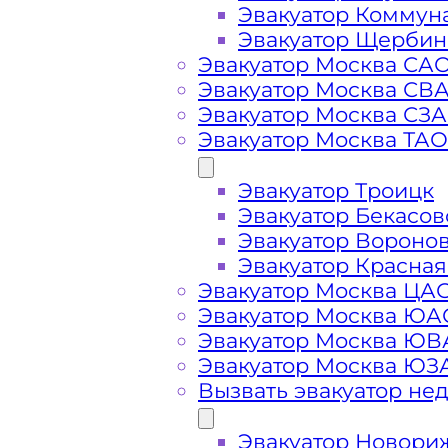
Эвакуатор Коммун
Эвакуатор Щербин
Эвакуатор Москва СА
Эвакуатор Москва СВ
Эвакуатор Москва СЗ
Эвакуатор Москва ТАО
Эвакуатор Троицк
Эвакуатор Бекасов
Стоимость
Эвакуатор Вороно
Эвакуатор Красная
Эвакуатор Москва ЦА
услуг
Эвакуатор Москва ЮА
Эвакуатор Москва Ю
эвакуатора в
Эвакуатор Москва ЮЗ
Вызвать эвакуатор не
районе
Эвакуатор Новори