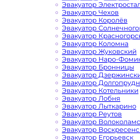
Эвакуатор Электроста
Перевозка автомобиля по Рязанско
Эвакуатор Чехов
дешево, круглосуточно и срочно – э
Эвакуатор Королёв
решить возникшие на дороге пробл
Эвакуатор Солнечного
вам свои услуги по вызову автоэваку
Эвакуатор Красногорс
найдете все, что нужно для операти
Эвакуатор Коломна
доступные цены, круглосуточную св
Эвакуатор Жуковский
большим опытом работы. Мы предла
Эвакуатор Наро-Фоми
эвакуатора на дороге по низкой ст
Эвакуатор Бронницы
в сфере транспортировки и гарантир
Эвакуатор Дзержинск
Рязанский Москва. Мы используем т
Эвакуатор Долгопруд
что позволяет срочно и безопасно э
Эвакуатор Котельники
Подмосковных, Московских автотрас
Эвакуатор Лобня
поломке транспортного средства ил
Эвакуатор Лыткарино
полным списком услуг эвакуатора и 
Эвакуатор Реутов
Административном Округе Столицы
Эвакуатор Волоколам
Эвакуатор Воскресенс
Эвакуатор Егорьевск