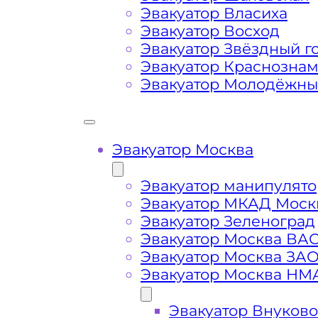
Маршрут от места вызова эвакуато
Эвакуатор Власиха
Рязанского района Москвы
Эвакуатор Восход
Эвакуатор Звёздный г
Эвакуатор Краснозна
Затрудняющие факторы – блокировк
Эвакуатор Молодёжн
передач (АКПП)
Сложная эвакуация при аварии, из
Эвакуатор Москва
Буксировка автомобиля из подземн
Эвакуатор манипулято
Эвакуатор МКАД Моск
Эвакуатор Зеленоград
Эвакуатор Москва ВА
Эвакуатор Москва ЗА
Эвакуатор Москва НМ
Эвакуатор Внуково