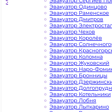
Эвакуатор Сергиев По
Эвакуатор для кроссоверо
Эвакуатор Одинцово
Эвакуатор Раменское
Эвакуатор Дмитров
Эвакуатор Электроста
Эвакуатор Чехов
Эвакуатор Королёв
Эвакуатор Солнечного
Эвакуатор Красногорс
Эвакуатор Коломна
Эвакуатор Жуковский
Эвакуатор Наро-Фоми
Эвакуатор Бронницы
Эвакуатор Дзержинск
Эвакуатор Долгопруд
Эвакуатор Котельники
Эвакуатор Лобня
Эвакуатор Лыткарино