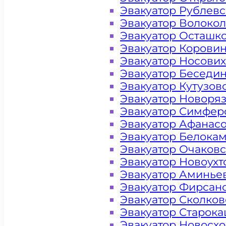
Эвакуатор Рублев
Эвакуатор Волоко
Эвакуатор Осташк
Эвакуатор Корови
Эвакуатор Носови
Эвакуатор Беседи
Эвакуатор Кутузов
Эвакуатор Новоря
Эвакуатор Симфер
Эвакуатор Афанас
Эвакуатор Белока
Эвакуатор Очаков
Эвакуатор Новоух
Эвакуатор Аминье
Эвакуатор Фирсан
Эвакуатор Сколков
Цена от 4000 рублей
Эвакуатор Старок
Эвакуатор Новосх