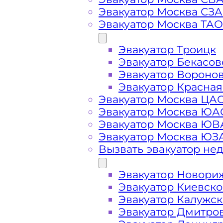
Вызвать эвакуатор 
Эвакуатор Москва СЗ
Эвакуатор Москва ТАО
Эвакуатор Троицк
Эвакуатор Рязанский дешево -
при
Эвакуатор Бекасов
ближайшего эвакуатора в районе 
Эвакуатор Вороно
Эвакуатор Красная
Эвакуатор Москва ЦА
Погрузим бережно
- в наличии в
Эвакуатор Москва ЮА
автомобиля по Рязанскому району
Эвакуатор Москва Ю
Эвакуатор Москва ЮЗ
Перевезём аккуратно
- за рулем 
Вызвать эвакуатор не
Эвакуатор Новори
Цена известна при заказе услуги
Эвакуатор Киевск
стоимость услуг без скрытых наце
Эвакуатор Калужс
Эвакуатор Дмитро
Круглосуточная поддержка
- раб