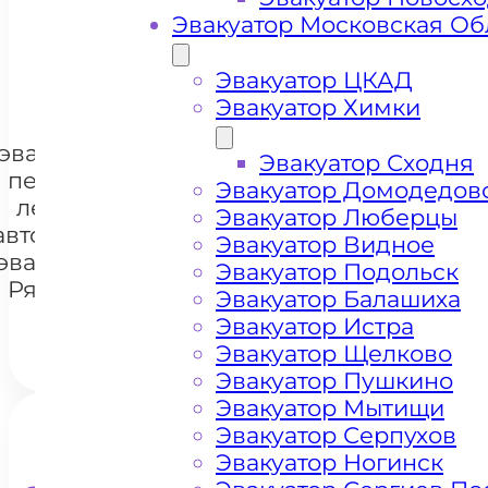
Эвакуатор Московская Об
+ 100 РУБЛЕЙ ЗА КИЛОМЕТР
Эвакуатор ЦКАД
Эвакуатор Химки
Цена
эвакуации и
Эвакуатор Сходня
перевозки
Эвакуатор Домодедов
легковых
Эвакуатор Люберцы
+7 985 222 99 01
автомобилей
WhatsA
Эвакуатор Видное
эвакуатором
Эвакуатор Подольск
Рязанский
Эвакуатор Балашиха
Эвакуатор Истра
Эвакуатор Щелково
Эвакуатор Пушкино
Эвакуатор Мытищи
Эвакуатор Серпухов
Эвакуатор Ногинск