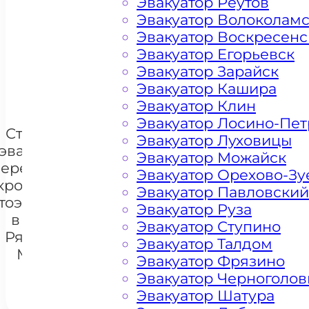
Эвакуатор Реутов
Эвакуатор Волоколам
Цена от 4500 рублей
Эвакуатор Воскресенс
Эвакуатор Егорьевск
Эвакуатор Зарайск
+ 100 РУБЛЕЙ ЗА КИЛОМЕТР
Эвакуатор Кашира
Эвакуатор Клин
Эвакуатор Лосино-Пе
Стоимость
Эвакуатор Луховицы
эвакуации и
Эвакуатор Можайск
перемещения
Эвакуатор Орехово-Зу
кроссоверов
Эвакуатор Павловский
тоэвакуатором
+7 985 222 99 01
Эвакуатор Руза
What
в районе
Эвакуатор Ступино
Рязанский
Эвакуатор Талдом
Москва
Эвакуатор Фрязино
Эвакуатор Черноголов
Эвакуатор Шатура