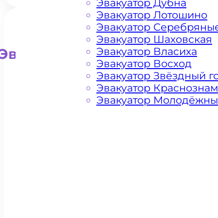
Эвакуатор Дубна
Эвакуатор Лотошино
Эвакуатор Серебряны
Эвакуатор Шаховская
Эвакуатор Власиха
Эвакуатор для внедорожни
Эвакуатор Восход
Эвакуатор Звёздный г
Эвакуатор Краснозна
Эвакуатор Молодёжн