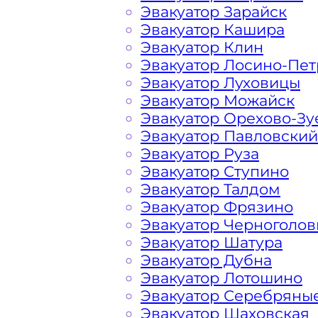
Эвакуатор Зарайск
Рязанский Какая цена эв
Эвакуатор Кашира
Эвакуатор Клин
Эвакуатор Лосино-Пе
Расчет стоимости эвакуатора за км 
Эвакуатор Луховицы
каждом конкретном случае осущест
Эвакуатор Можайск
готова порадовать доступными цен
Эвакуатор Орехово-Зу
автомобилистов и Гостей Столицы.
Эвакуатор Павловский
Эвакуатор Руза
На стоимость эвакуации 
Эвакуатор Ступино
Эвакуатор Талдом
Эвакуатор Фрязино
Габариты, вес и тип эвакуируемог
Эвакуатор Черноголов
Эвакуатор Шатура
Эвакуатор Дубна
Заказанный
эвакуатор манипулято
Эвакуатор Лотошино
платформой
Эвакуатор Серебряны
Эвакуатор Шаховская