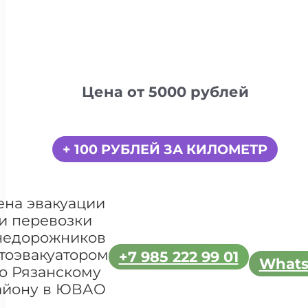
Цена от 5000 рублей
+ 100 РУБЛЕЙ ЗА КИЛОМЕТР
ена эвакуации
и перевозки
недорожников
тоэвакуатором
+7 985 222 99 01
What
о Рязанскому
айону в ЮВАО