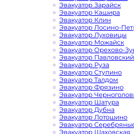
Эвакуатор Зарайск
конкретном случае осуществляется 
Эвакуатор Кашира
порадовать доступными ценами Сол
Эвакуатор Клин
и гостей Столицы.
Эвакуатор Лосино-Пе
Эвакуатор Луховицы
На стоимость эвакуации 
Эвакуатор Можайск
Эвакуатор Орехово-Зу
Эвакуатор Павловский
Эвакуатор Руза
Габариты, вес и тип эвакуируемог
Эвакуатор Ступино
Эвакуатор Талдом
Заказанный
эвакуатор манипулято
Эвакуатор Фрязино
платформой
Эвакуатор Черноголов
Эвакуатор Шатура
Маршрут от места вызова эвакуато
Эвакуатор Дубна
города Гигирёво
Эвакуатор Лотошино
Эвакуатор Серебряны
Эвакуатор Шаховская