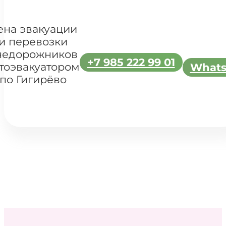
ена эвакуации
и перевозки
недорожников
+7 985 222 99 01
тоэвакуатором
What
по Гигирёво