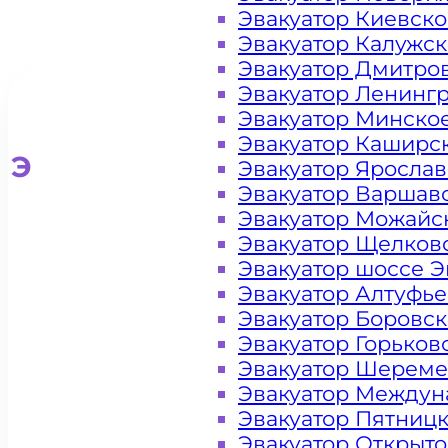
Эвакуатор Киевск
Эвакуатор Калужс
Эвакуатор Дмитро
Эвакуатор Ленинг
Эвакуатор Минско
Эвакуатор Каширс
Эвакуатор для легковых ав
Эвакуатор Яросла
Эвакуатор Варшав
Эвакуатор Можайс
Эвакуатор Щелков
Эвакуатор шоссе Э
Эвакуатор Алтуфь
Эвакуатор Боровс
Эвакуатор Горьков
Эвакуатор Шереме
Эвакуатор Междун
Эвакуатор Пятниц
Эвакуатор Открыт