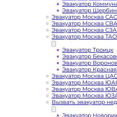
Эвакуатор Коммун
Эвакуатор Щербин
Эвакуатор Москва СА
Эвакуатор Москва СВ
Эвакуатор Москва СЗ
Стоимость
Эвакуатор Москва ТАО
Эвакуатор Троицк
услуг
Эвакуатор Бекасов
Эвакуатор Вороно
эвакуатора в
Эвакуатор Красная
Эвакуатор Москва ЦА
Гигирёво
Эвакуатор Москва ЮА
Эвакуатор Москва Ю
Эвакуатор Москва ЮЗ
Вызвать эвакуатор не
Эвакуатор Новори