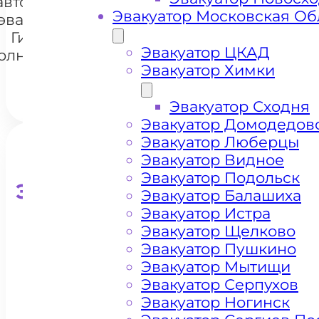
автомобилей
+7 985 222 99 01
Whats
Эвакуатор Московская Об
эвакуатором
Гигирёво
Эвакуатор ЦКАД
олнечногорск
Эвакуатор Химки
Эвакуатор Сходня
Эвакуатор Домодедов
Эвакуатор Люберцы
Эвакуатор Видное
Эвакуатор Подольск
Эвакуатор для кроссоверо
Эвакуатор Балашиха
Эвакуатор Истра
Эвакуатор Щелково
Эвакуатор Пушкино
Эвакуатор Мытищи
Эвакуатор Серпухов
Эвакуатор Ногинск