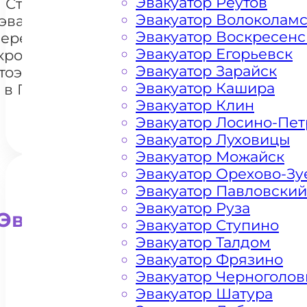
Эвакуатор Реутов
Стоимость
Эвакуатор Волоколам
эвакуации и
Эвакуатор Воскресенс
перемещения
Эвакуатор Егорьевск
кроссоверов
+7 985 222 99 01
What
Эвакуатор Зарайск
тоэвакуатором
Эвакуатор Кашира
в Гигирёво
Эвакуатор Клин
Эвакуатор Лосино-Пе
Эвакуатор Луховицы
Эвакуатор Можайск
Эвакуатор Орехово-Зу
Эвакуатор Павловский
Эвакуатор Руза
Эвакуатор для внедорожни
Эвакуатор Ступино
Эвакуатор Талдом
Эвакуатор Фрязино
Эвакуатор Черноголов
Эвакуатор Шатура