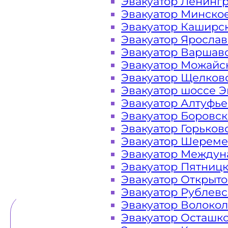
Эвакуатор Ленинг
Эвакуатор Минско
Закажите услугу "
эвакуатор Сол
Эвакуатор Каширс
"онлайн" на сайте компании «МОБ
Эвакуатор Яросла
Эвакуатор Варшав
Эвакуатор Можайс
Эвакуатор Щелков
Вам необходимы услуги ближайшег
Эвакуатор шоссе Э
Эвакуаторы «МОБИ» находятся на 
Эвакуатор Алтуфь
Гигирёво городского округа Солнеч
Эвакуатор Боровс
в сутки. Обращайтесь к нам кругло
Эвакуатор Горьков
любой ситуации и гарантируем н
Эвакуатор Шереме
Эвакуатор Междун
Эвакуатор Пятниц
ТЕЛЕФОН
WHATSAPP
Эвакуатор Открыт
Эвакуатор Рублев
Эвакуатор Волоко
Эвакуатор Осташк