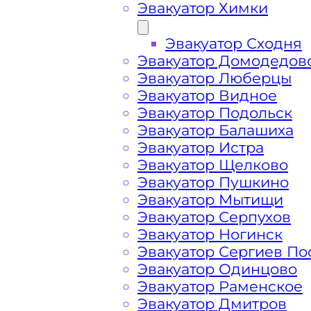
Эвакуатор Химки
Эвакуатор Сходня
Эвакуатор Домодедов
Эвакуатор Люберцы
Эвакуатор Видное
Эвакуатор Подольск
Эвакуатор Балашиха
Эвакуатор Истра
Эвакуатор Щелково
Эвакуатор Пушкино
Эвакуатор Мытищи
Как перевезти 
Эвакуатор Серпухов
Эвакуатор Ногинск
Эвакуатор Сергиев По
Перевозка автомобиля по Гигирёво 
Эвакуатор Одинцово
и срочно – это возможность быстро 
Эвакуатор Раменское
проблемы с автомобилем и получит
Эвакуатор Дмитров