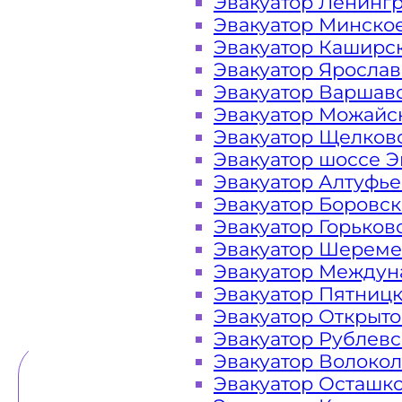
Эвакуатор Ленинг
Эвакуатор Минско
Закажите услугу "эвакуатор Его
Эвакуатор Каширс
"онлайн" на сайте компании «МОБ
Эвакуатор Яросла
Эвакуатор Варшав
Эвакуатор Можайс
Эвакуатор Щелков
Вам необходимы услуги ближайшег
Эвакуатор шоссе Э
недорого? Эвакуаторы «МОБИ» Ег
Эвакуатор Алтуфь
ЦКАДе 24 часа в сутки. Обращайтесь
Эвакуатор Боровс
на дороге в любой ситуации и гар
Эвакуатор Горьков
Эвакуатор Шереме
Эвакуатор Междун
Эвакуатор Пятниц
ТЕЛЕФОН
WHATSAPP
Эвакуатор Открыт
Эвакуатор Рублев
Эвакуатор Волоко
Эвакуатор Осташк