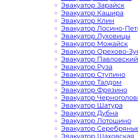
Эвакуатор Зарайск
Расчет стоимости эвакуатора за км 
Эвакуатор Кашира
в каждом конкретном случае осуще
Эвакуатор Клин
всегда готова порадовать доступны
Эвакуатор Лосино-Пе
Эвакуатор Луховицы
Эвакуатор Можайск
На стоимость эвакуации 
Эвакуатор Орехово-Зу
Эвакуатор Павловский
Эвакуатор Руза
Габариты, вес и тип эвакуируемог
Эвакуатор Ступино
Эвакуатор Талдом
Заказанный
эвакуатор манипулято
Эвакуатор Фрязино
платформой
Эвакуатор Черноголов
Эвакуатор Шатура
Эвакуатор Дубна
Маршрут от места вызова эвакуато
Эвакуатор Лотошино
Егорьевского шоссе
Эвакуатор Серебряны
Эвакуатор Шаховская