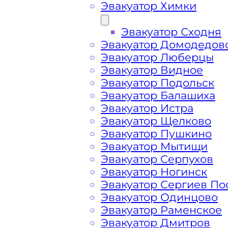
Эвакуатор Химки
Эвакуатор Сходня
Эвакуатор Домодедов
Эвакуатор Люберцы
Эвакуатор Видное
Эвакуатор Подольск
Эвакуатор Балашиха
Эвакуатор Истра
Эвакуатор Щелково
Эвакуатор Пушкино
Эвакуатор Мытищи
Как перевезти 
Эвакуатор Серпухов
Эвакуатор Ногинск
Эвакуатор Сергиев По
Егорьевском ш
Эвакуатор Одинцово
Эвакуатор Раменское
Эвакуатор Дмитров
Перевозка автомобиля с Егорьевско