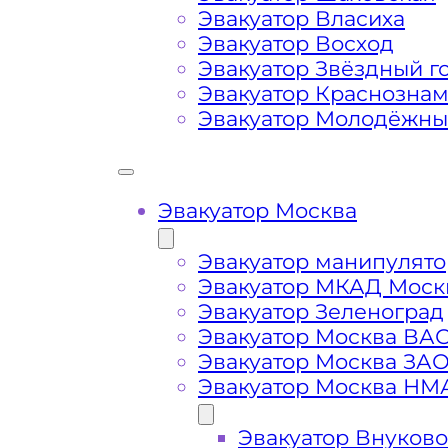
Затрудняющие факторы – блокировк
Эвакуатор Власиха
передач (АКПП)
Эвакуатор Восход
Эвакуатор Звёздный г
Эвакуатор Краснозна
Сложная эвакуация при аварии, из
Эвакуатор Молодёжн
Буксировка автомобиля из подземн
Эвакуатор Москва
Эвакуатор манипулято
Эвакуатор МКАД Моск
Эвакуатор Зеленоград
Эвакуатор Москва ВА
Эвакуатор Москва ЗА
Эвакуатор Москва НМ
Эвакуатор Внуково