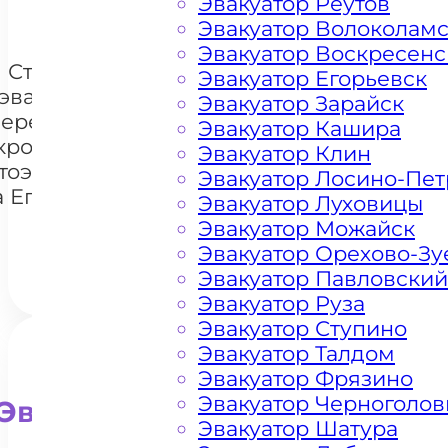
Эвакуатор Реутов
Эвакуатор Волоколам
Эвакуатор Воскресенс
Стоимость
Эвакуатор Егорьевск
эвакуации и
Эвакуатор Зарайск
перемещения
Эвакуатор Кашира
кроссоверов
Эвакуатор Клин
+7 985 222 99 01
тоэвакуатором
What
Эвакуатор Лосино-Пе
а Егорьевском
Эвакуатор Луховицы
шоссе
Эвакуатор Можайск
Эвакуатор Орехово-Зу
Эвакуатор Павловский
Эвакуатор Руза
Эвакуатор Ступино
Эвакуатор Талдом
Эвакуатор Фрязино
Эвакуатор Черноголов
Эвакуатор для внедорожни
Эвакуатор Шатура