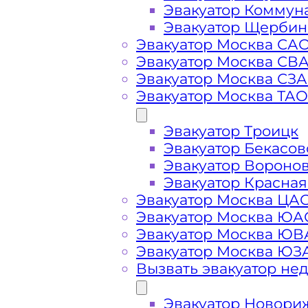
Эвакуатор Коммун
Эвакуатор Щербин
Эвакуатор Москва СА
Эвакуатор Москва СВ
Эвакуатор Москва СЗ
Эвакуатор Москва ТАО
Стоимость
Эвакуатор Троицк
услуг
Эвакуатор Бекасов
Эвакуатор Вороно
эвакуатора на
Эвакуатор Красная
Эвакуатор Москва ЦА
Эвакуатор Москва ЮА
Егорьевском
Эвакуатор Москва Ю
Эвакуатор Москва ЮЗ
шоссе
Вызвать эвакуатор не
Эвакуатор Новори