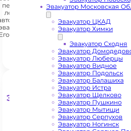
перевозки
Эвакуатор Московская Об
легковых
автомобилей
+7 985 222 99 01
Эвакуатор ЦКАД
WhatsA
эвакуатором
Эвакуатор Химки
Егорьевское
шоссе
Эвакуатор Сходня
Эвакуатор Домодедов
Эвакуатор Люберцы
Эвакуатор Видное
Эвакуатор Подольск
Эвакуатор Балашиха
Эвакуатор Истра
Эвакуатор Щелково
Эвакуатор для кроссоверо
Эвакуатор Пушкино
Эвакуатор Мытищи
Эвакуатор Серпухов
Эвакуатор Ногинск