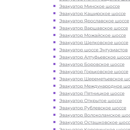
Погрузим бережно
- в наличии вс
Эвакуатор Минское шоссе
оборудование для эвакуации и
Эвакуатор Каширское шоссе
перевозки автомобиля от метро
Эвакуатор Ярославское шоссе
Преображенская площадь в Москв
Эвакуатор Варшавское шоссе
поломке или после ДТП
Эвакуатор Можайское шоссе
Эвакуатор Щелковское шоссе
Эвакуатор шоссе Энтузиастов
Перевезём аккуратно
- за рулем
Эвакуатор Алтуфьевское шосс
автоэвакуаторов только водители
Эвакуатор Боровское шоссе
профессионалы
Эвакуатор Горьковское шоссе
Эвакуатор Шереметьевское ш
Цена известна при заказе услуги
Эвакуатор Международное шо
"
Эвакуатор
метро Преображенская
Эвакуатор Пятницкое шоссе
площадь недорого" - доступная
Эвакуатор Открытое шоссе
стоимость услуг без скрытых наце
Эвакуатор Рублевское шоссе
Эвакуатор Волоколамское шо
Эвакуатор Осташковское шос
Круглосуточная поддержка
- раб
Эвакуатор Коровинское шосс