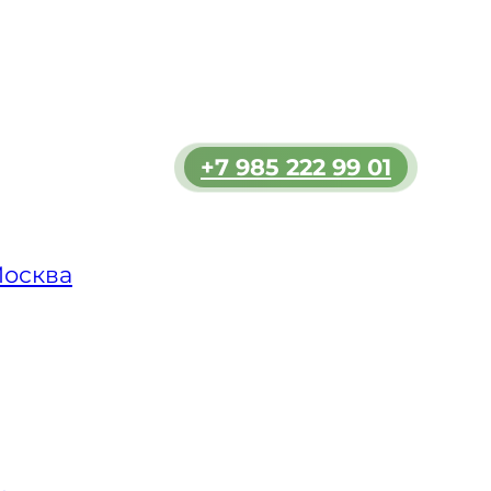
 дороге
ову
 — у
и
+7 985 222 99 01
альных
ы. Мы
ескую
Москва
зкой
ольшой
и у
ква.
яет
аш