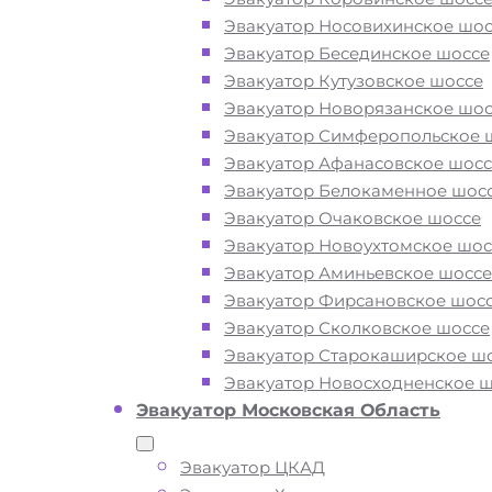
службы эвакуации у метро
Эвакуатор Носовихинское шос
Преображенская площадь Москва
Эвакуатор Бесединское шоссе
осуществляется 24 часа в сутки
Эвакуатор Кутузовское шоссе
Эвакуатор Новорязанское шос
Закажите услугу "эвакуатор метр
Эвакуатор Симферопольское 
Преображенская площадь"
по но
Эвакуатор Афанасовское шосс
телефона или "онлайн" на сайте
Эвакуатор Белокаменное шос
компании «МОБИ»
Эвакуатор Очаковское шоссе
Эвакуатор Новоухтомское шос
Эвакуатор Аминьевское шоссе
Эвакуатор Фирсановское шос
Вам необходимы услуги ближайшег
Эвакуатор Сколковское шоссе
эвакуатора от метро Преображенска
Эвакуатор Старокаширское ш
площадь в Москве? Рядом и недоро
Эвакуатор Новосходненское 
Эвакуаторы «МОБИ» находятся на ул
Эвакуатор Московская Область
автодорогах и площадях Москвы в р
метро Преображенская площадь 24 
Эвакуатор ЦКАД
сутки. Обращайтесь к нам круглосут