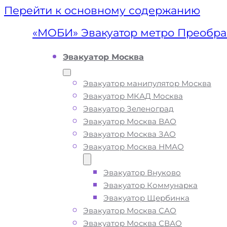
Перейти к основному содержанию
«МОБИ» Эвакуатор метро Преобр
Эвакуатор Москва
Эвакуатор манипулятор Москва
Эвакуатор МКАД Москва
Эвакуатор Зеленоград
Эвакуатор Москва ВАО
Эвакуатор Москва ЗАО
Эвакуатор Москва НМАО
Эвакуатор Внуково
Эвакуатор мет
Эвакуатор Коммунарка
Эвакуатор Щербинка
Преображенск
Эвакуатор Москва САО
Эвакуатор Москва СВАО