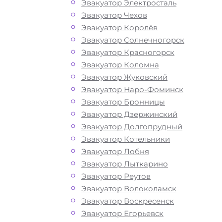
Эвакуатор Электросталь
Эвакуатор Чехов
Эвакуатор Королёв
Эвакуатор Солнечногорск
Эвакуатор Красногорск
Эвакуатор Коломна
Эвакуатор Жуковский
Эвакуатор Наро-Фоминск
Эвакуатор Бронницы
Эвакуатор Дзержинский
Эвакуатор Долгопрудный
Эвакуатор Котельники
Эвакуатор Лобня
Эвакуатор Лыткарино
Эвакуатор Реутов
Эвакуатор Волоколамск
Эвакуатор Воскресенск
Эвакуатор Егорьевск