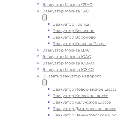
Эвакуатор Москва СЗАО
Эвакуатор Москва ТАО
Вызвать эвакуатор в
Митино Москва недор
Эвакуатор Троицк
Эвакуатор Бекасово
Эвакуатор Вороново
Эвакуатор Красная Пахра
Эвакуатор Митино дешево -
приед
Эвакуатор Москва ЦАО
быстро
, при срочном вызове, пода
Эвакуатор Москва ЮАО
ближайшего эвакуатора в Митино
Эвакуатор Москва ЮВАО
Москва производится
за 15 минут
Эвакуатор Москва ЮЗАО
Вызвать эвакуатор недорого
Погрузим бережно
- в наличии вс
оборудование для эвакуации и
Эвакуатор Новорижское шосс
перевозки автомобиля по Митино 
Эвакуатор Киевское шоссе
поломке или после ДТП
Эвакуатор Калужское шоссе
Эвакуатор Дмитровское шосс
Эвакуатор Ленинградское шос