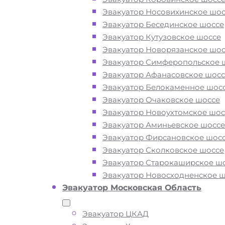
Эвакуатор Носовихинское шос
Эвакуатор Бесединское шоссе
Вам необходимы услуги ближайшег
Эвакуатор Кутузовское шоссе
эвакуатора по Митино? Рядом и нед
Эвакуатор Новорязанское шос
Эвакуаторы «МОБИ» Митино находят
Эвакуатор Симферопольское 
Пятницком и Волоколамском шоссе,
Эвакуатор Афанасовское шосс
МКАД и во всех округах и районах 
Эвакуатор Белокаменное шос
24 часа в сутки. Обращайтесь к нам
Эвакуатор Очаковское шоссе
круглосуточно, мы готовы оказать п
Эвакуатор Новоухтомское шос
на дороге в любой ситуации и
Эвакуатор Аминьевское шоссе
гарантируем низкие цены и высокое
Эвакуатор Фирсановское шос
качество наших услуг.
Эвакуатор Сколковское шоссе
Эвакуатор Старокаширское ш
Эвакуатор Новосходненское 
ТЕЛЕФОН
WHATSAPP
Эвакуатор Московская Область
Эвакуатор ЦКАД