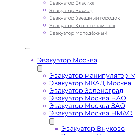
Эвакуатор Власиха
опыт в сфере транспортировки и
Эвакуатор Восход
гарантирует качество услуг эвакуац
Эвакуатор Звёздный городок
Митино Москва. Мы используем тол
Эвакуатор Краснознаменск
современное оборудование и технику
Эвакуатор Молодёжный
позволяет срочно и безопасно эвак
ваш автомобиль с МКАДа, с Волокол
и Пятницкого шоссе при поломке
транспортного средства или ДТП. Вы
Эвакуатор Москва
можете ознакомиться с полным спи
услуг эвакуатора и их ценой, как в С
Эвакуатор манипулятор 
Западном Административном Округе,
Эвакуатор МКАД Москва
за пределами города
Эвакуатор Зеленоград
Эвакуатор Москва ВАО
Эвакуатор Москва ЗАО
Эвакуатор Москва НМАО
Митино Какая цена
эвакуатора?
Эвакуатор Внуково