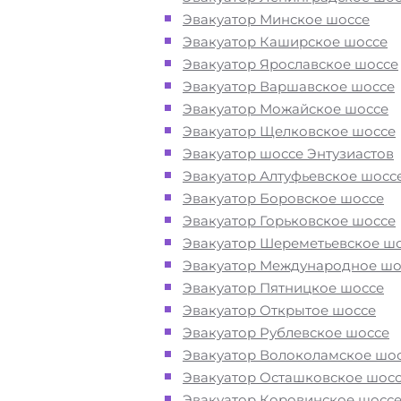
Перевезём аккуратно
- за рулем
Эвакуатор Минское шоссе
автоэвакуаторов только водители
Эвакуатор Каширское шоссе
профессионалы
Эвакуатор Ярославское шоссе
Эвакуатор Варшавское шоссе
Цена известна при заказе услуги
Эвакуатор Можайское шоссе
"
Эвакуатор
Митино недорого" -
Эвакуатор Щелковское шоссе
доступная стоимость услуг без скр
Эвакуатор шоссе Энтузиастов
наценок
Эвакуатор Алтуфьевское шосс
Эвакуатор Боровское шоссе
Эвакуатор Горьковское шоссе
Круглосуточная поддержка
- раб
Эвакуатор Шереметьевское ш
службы эвакуации в Митино Москв
Эвакуатор Международное шо
осуществляется 24 часа в сутки
Эвакуатор Пятницкое шоссе
Эвакуатор Открытое шоссе
Закажите услугу "эвакуатор Мит
Эвакуатор Рублевское шоссе
Москва
"
по номеру телефона или
Эвакуатор Волоколамское шо
"онлайн" на сайте компании «МОБ
Эвакуатор Осташковское шос
Эвакуатор Коровинское шосс