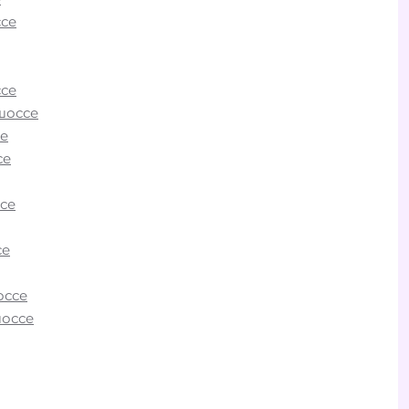
се
о
орого?
се
ся на
шоссе
 на
е
Москвы
се
омощь
се
се
оссе
шоссе