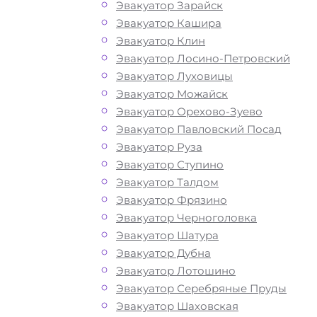
Эвакуатор Зарайск
Москва?
Эвакуатор Кашира
Эвакуатор Клин
Эвакуатор Лосино-Петровский
Перевозка автомобиля по Митино
Эвакуатор Луховицы
эвакуатором «МОБИ» дешево, кругло
Эвакуатор Можайск
и срочно – это возможность быстро 
Эвакуатор Орехово-Зуево
лишних затрат решить возникшие на
Эвакуатор Павловский Посад
проблемы с автомобилем. Мы рады
Эвакуатор Руза
предложить вам свои услуги по выз
Эвакуатор Ступино
автоэвакуатора. Звоните по телефону
Эвакуатор Талдом
нас вы найдете все, что нужно для
Эвакуатор Фрязино
оперативной и безопасной эвакуаци
Эвакуатор Черноголовка
вашего авто: доступные цены,
Эвакуатор Шатура
круглосуточную связь и профессион
Эвакуатор Дубна
водителей с большим опытом работ
Эвакуатор Лотошино
предлагаем круглосуточную технич
Эвакуатор Серебряные Пруды
помощь эвакуатора на дороге по ни
Эвакуатор Шаховская
стоимости. Наша компания имеет б