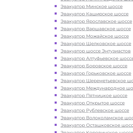
Снопам при поломке или после ДТ
Эвакуатор Минское шоссе
Эвакуатор Каширское шоссе
Перевезём аккуратно
- за рулем
Эвакуатор Ярославское шоссе
автоэвакуаторов только водители
Эвакуатор Варшавское шоссе
профессионалы
Эвакуатор Можайское шоссе
Эвакуатор Щелковское шоссе
Эвакуатор шоссе Энтузиастов
Цена известна при заказе услуги
Эвакуатор Алтуфьевское шосс
"
Эвакуатор
Малые Снопы Солнечно
Эвакуатор Боровское шоссе
недорого" - доступная стоимость у
Эвакуатор Горьковское шоссе
без скрытых наценок
Эвакуатор Шереметьевское ш
Эвакуатор Международное шо
Круглосуточная поддержка
- раб
Эвакуатор Пятницкое шоссе
службы эвакуации в Малых Снопах
Эвакуатор Открытое шоссе
осуществляется 24 часа в сутки
Эвакуатор Рублевское шоссе
Эвакуатор Волоколамское шо
Эвакуатор Осташковское шос
Закажите услугу "
эвакуатор
Эвакуатор Коровинское шосс