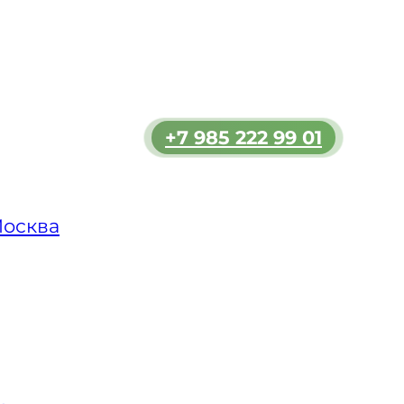
льшим
ь
мости.
 в
ет
+7 985 222 99 01
нопах.
яет
аш
Москва
ницкого
йона
а или
 с
их
города