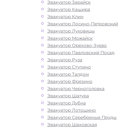
Как перевезти
Эвакуатор Зарайск
Эвакуатор Кашира
Эвакуатор Клин
авто в Малых
Эвакуатор Лосино-Петровский
Эвакуатор Луховицы
Снопах?
Эвакуатор Можайск
Эвакуатор Орехово-Зуево
Эвакуатор Павловский Посад
Перевозка автомобиля по Малым С
Эвакуатор Руза
эвакуатором «МОБИ» дешево, кругло
Эвакуатор Ступино
и срочно – это возможность быстро 
Эвакуатор Талдом
лишних затрат решить возникшие
Эвакуатор Фрязино
проблемы с автомобилем и получит
Эвакуатор Черноголовка
помощь на дороге. Мы рады предло
Эвакуатор Шатура
вам свои услуги по вызову автоэваку
Эвакуатор Дубна
Звоните по телефону — у нас вы най
Эвакуатор Лотошино
все, что нужно для оперативной и
Эвакуатор Серебряные Пруды
безопасной эвакуации вашего авто:
Эвакуатор Шаховская
доступные цены, круглосуточную свя