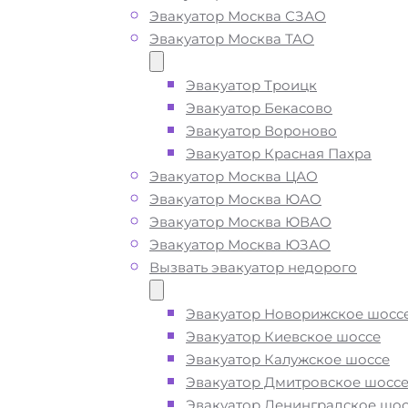
Эвакуатор Москва СЗАО
Солнечногорск
Эвакуатор Москва ТАО
Эвакуатор Троицк
Вызвать эвакуатор в
Эвакуатор Бекасово
Эвакуатор Вороново
Малых Снопах недорог
Эвакуатор Красная Пахра
Эвакуатор Москва ЦАО
Эвакуатор Москва ЮАО
Эвакуатор Малые Снопы Солнечно
Эвакуатор Москва ЮВАО
дешево -
приедем быстро
, при с
Эвакуатор Москва ЮЗАО
вызове, подача ближайшего эвакуа
Вызвать эвакуатор недорого
Малых Снопах производится
за 15
Эвакуатор Новорижское шосс
Эвакуатор Киевское шоссе
Погрузим бережно
- в наличии вс
Эвакуатор Калужское шоссе
оборудование для эвакуации и
Эвакуатор Дмитровское шосс
перевозки автомобиля по Малым
Эвакуатор Ленинградское шос