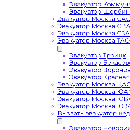
Эвакуатор Коммун
Эвакуатор Щербин
Эвакуатор Москва СА
Эвакуатор Москва СВ
Эвакуатор Москва СЗ
Стоимость
Эвакуатор Москва ТАО
услуг
Эвакуатор Троицк
Эвакуатор Бекасов
эвакуатора в
Эвакуатор Вороно
Эвакуатор Красная
Эвакуатор Москва ЦА
Зеленограде
Эвакуатор Москва ЮА
Эвакуатор Москва Ю
Эвакуатор Москва ЮЗ
Вызвать эвакуатор не
Эвакуатор Новори