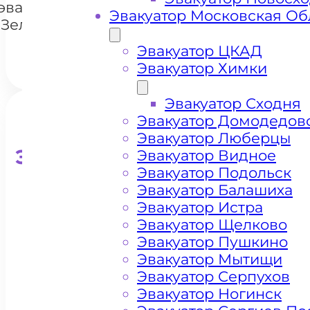
эвакуатором
Эвакуатор Московская Об
Зеленоград
Эвакуатор ЦКАД
Эвакуатор Химки
Эвакуатор Сходня
Эвакуатор Домодедов
Эвакуатор Люберцы
Эвакуатор для кроссоверо
Эвакуатор Видное
Эвакуатор Подольск
Эвакуатор Балашиха
Эвакуатор Истра
Эвакуатор Щелково
Эвакуатор Пушкино
Эвакуатор Мытищи
Эвакуатор Серпухов
Эвакуатор Ногинск