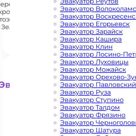
Эвакуатор Реутов
перемещения
Эвакуатор Волоколам
кроссоверов
+7 985 222 99 01
What
Эвакуатор Воскресенс
тоэвакуатором
Эвакуатор Егорьевск
 Зеленограде
Эвакуатор Зарайск
Эвакуатор Кашира
Эвакуатор Клин
Эвакуатор Лосино-Пе
Эвакуатор Луховицы
Эвакуатор Можайск
Эвакуатор Орехово-Зу
Эвакуатор для внедорожни
Эвакуатор Павловский
Эвакуатор Руза
Эвакуатор Ступино
Эвакуатор Талдом
Эвакуатор Фрязино
Эвакуатор Черноголов
Эвакуатор Шатура