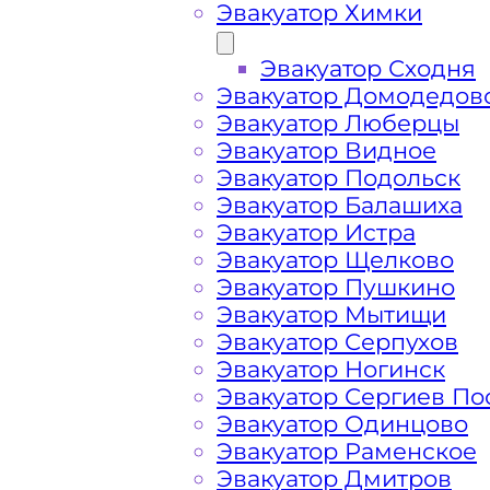
Эвакуатор Химки
Эвакуатор Сходня
Эвакуатор Домодедов
Эвакуатор Люберцы
Эвакуатор Видное
Эвакуатор Подольск
Эвакуатор Балашиха
Эвакуатор Истра
Эвакуатор Щелково
Эвакуатор Пушкино
Как перевезти 
Эвакуатор Мытищи
Эвакуатор Серпухов
Эвакуатор Ногинск
Зеленограде?
Эвакуатор Сергиев По
Эвакуатор Одинцово
Эвакуатор Раменское
Перевозка автомобиля по Зеленогр
Эвакуатор Дмитров
круглосуточно и срочно – это возмо