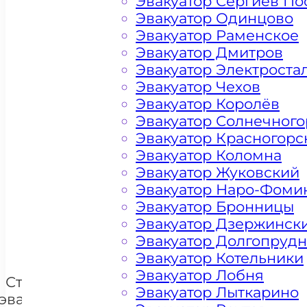
Эвакуатор Сергиев По
Эвакуатор Одинцово
Эвакуатор Раменское
Эвакуатор Дмитров
Эвакуатор Электроста
Эвакуатор Чехов
Эвакуатор Королёв
Эвакуатор Солнечного
Эвакуатор Красногорс
Эвакуатор Коломна
Цена от 4500 рублей
Эвакуатор Жуковский
Эвакуатор Наро-Фоми
Эвакуатор Бронницы
Эвакуатор Дзержинск
+ 100 РУБЛЕЙ ЗА КИЛОМЕТР
Эвакуатор Долгопруд
Эвакуатор Котельники
Эвакуатор Лобня
Стоимость
Эвакуатор Лыткарино
эвакуации и