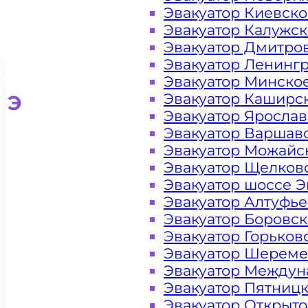
Эвакуатор Киевск
Эвакуатор Калужс
Эвакуатор Дмитро
Эвакуатор Ленинг
Эвакуатор Минско
Эвакуатор Каширс
Эвакуатор для легковых ав
Эвакуатор Яросла
Эвакуатор Варшав
Эвакуатор Можайс
Эвакуатор Щелков
Эвакуатор шоссе Э
Эвакуатор Алтуфь
Эвакуатор Боровс
Эвакуатор Горьков
Эвакуатор Шереме
Эвакуатор Междун
Эвакуатор Пятниц
Эвакуатор Открыт