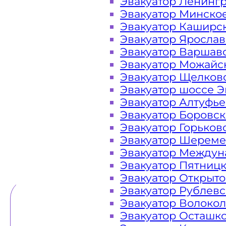
Эвакуатор Ленинг
Эвакуатор Минско
Закажите услугу "эвакуатор Зел
Эвакуатор Каширс
"онлайн" на сайте компании «МОБ
Эвакуатор Яросла
Эвакуатор Варшав
Эвакуатор Можайс
Эвакуатор Щелков
Вам необходимы услуги ближайшего 
Эвакуатор шоссе Э
Эвакуаторы «МОБИ» Зеленоград нах
Эвакуатор Алтуфь
часа в сутки. Обращайтесь к нам кр
Эвакуатор Боровс
в любой ситуации и гарантируем 
Эвакуатор Горьков
Эвакуатор Шереме
Эвакуатор Междун
ТЕЛЕФОН
WHATSAPP
Эвакуатор Пятниц
Эвакуатор Открыт
Эвакуатор Рублев
Эвакуатор Волоко
Эвакуатор Осташк