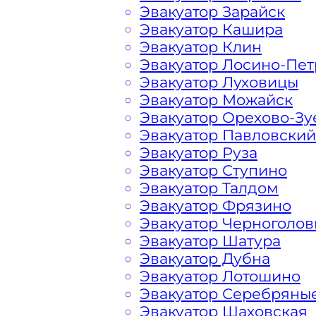
Расчет стоимости эвакуатора за км 
Эвакуатор Зарайск
каждом конкретном случае осущест
Эвакуатор Кашира
готова порадовать доступными цена
Эвакуатор Клин
Эвакуатор Лосино-Пе
Эвакуатор Луховицы
На стоимость эвакуации 
Эвакуатор Можайск
Эвакуатор Орехово-Зу
Эвакуатор Павловский
Габариты, вес и тип эвакуируемог
Эвакуатор Руза
Эвакуатор Ступино
Заказанный
эвакуатор манипулято
Эвакуатор Талдом
платформой
Эвакуатор Фрязино
Эвакуатор Черноголов
Эвакуатор Шатура
Маршрут от места вызова эвакуато
Эвакуатор Дубна
города Зеленограда
Эвакуатор Лотошино
Эвакуатор Серебряны
Затрудняющие факторы – блокировк
Эвакуатор Шаховская