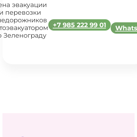
ена эвакуации
и перевозки
недорожников
+7 985 222 99 01
тоэвакуатором
What
о Зеленограду