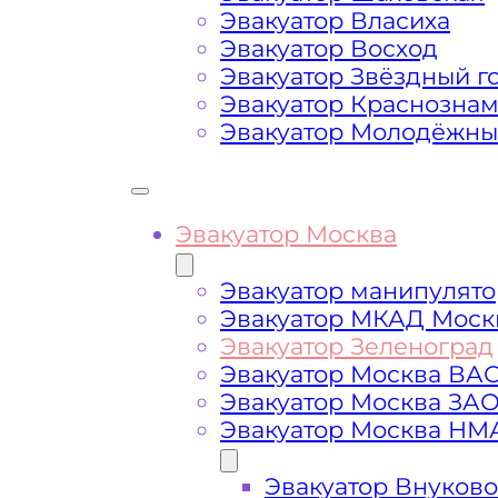
передач (АКПП)
Эвакуатор Власиха
Эвакуатор Восход
Эвакуатор Звёздный г
Сложная эвакуация при аварии, из
Эвакуатор Краснозна
Эвакуатор Молодёжн
Буксировка автомобиля из подземн
Эвакуатор Москва
Эвакуатор манипулято
Эвакуатор МКАД Моск
Эвакуатор Зеленоград
Эвакуатор Москва ВА
Эвакуатор Москва ЗА
Эвакуатор Москва НМ
Эвакуатор Внуково