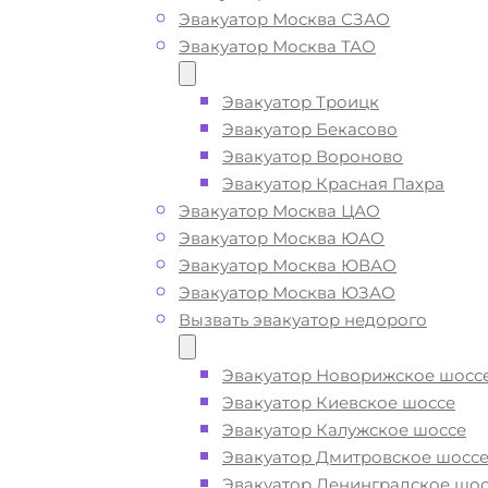
Эвакуатор Москва СЗАО
Дегунино
Эвакуатор Москва ТАО
Эвакуатор Троицк
Вызвать эвакуатор в
Эвакуатор Бекасово
Эвакуатор Вороново
районе Восточное
Эвакуатор Красная Пахра
Дегунино Москва
Эвакуатор Москва ЦАО
Эвакуатор Москва ЮАО
недорого
Эвакуатор Москва ЮВАО
Эвакуатор Москва ЮЗАО
Вызвать эвакуатор недорого
Эвакуатор Восточное Дегунино деш
приедем быстро
, при срочном выз
Эвакуатор Новорижское шосс
подача ближайшего эвакуатора в р
Эвакуатор Киевское шоссе
Восточное Дегунино Москва
Эвакуатор Калужское шоссе
производится
за 15 минут
Эвакуатор Дмитровское шосс
Эвакуатор Ленинградское шос