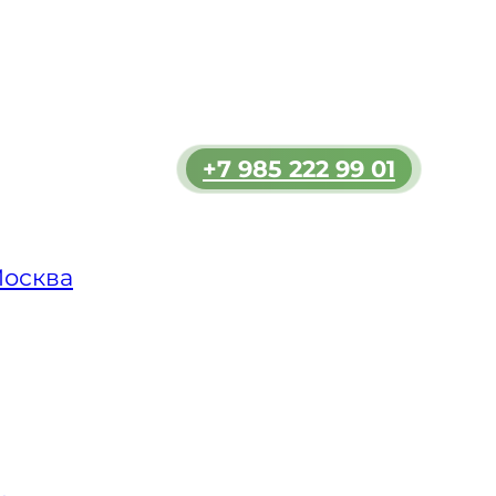
емы с
вам
а.
дете
+7 985 222 99 01
зь и
льшим
ь
Москва
мости.
 в
ет
яет
аш