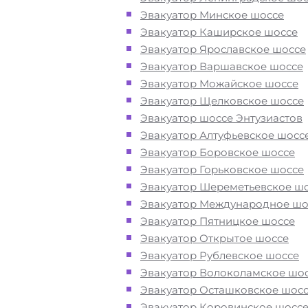
Эвакуатор Минское шоссе
Погрузим бережно
- в наличии вс
Эвакуатор Каширское шоссе
оборудование для эвакуации и
Эвакуатор Ярославское шоссе
перевозки автомобиля по району
Эвакуатор Варшавское шоссе
Восточное Дегунино в САО при по
Эвакуатор Можайское шоссе
или после ДТП
Эвакуатор Щелковское шоссе
Эвакуатор шоссе Энтузиастов
Перевезём аккуратно
- за рулем
Эвакуатор Алтуфьевское шосс
автоэвакуаторов только водители
Эвакуатор Боровское шоссе
профессионалы
Эвакуатор Горьковское шоссе
Эвакуатор Шереметьевское ш
Эвакуатор Международное шо
Цена известна при заказе услуги
Эвакуатор Пятницкое шоссе
"
Эвакуатор
Восточное Дегунино
Эвакуатор Открытое шоссе
недорого" - доступная стоимость у
Эвакуатор Рублевское шоссе
без скрытых наценок
Эвакуатор Волоколамское шо
Эвакуатор Осташковское шос
Круглосуточная поддержка
- раб
Эвакуатор Коровинское шосс