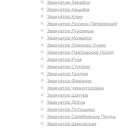
Эвакуатор Зарайск
Эвакуатор Кашира
Эвакуатор Клин
Эвакуатор Лосино-Петровский
Как перевезти
Эвакуатор Луховицы
Эвакуатор Можайск
Эвакуатор Орехово-Зуево
авто в районе
Эвакуатор Павловский Посад
Эвакуатор Руза
Восточное
Эвакуатор Ступино
Эвакуатор Талдом
Дегунино Моск
Эвакуатор Фрязино
Эвакуатор Черноголовка
Эвакуатор Шатура
Перевозка автомобиля по району В
Эвакуатор Дубна
Дегунино в САО эвакуатором «МОБ
Эвакуатор Лотошино
дешево, круглосуточно и срочно – эт
Эвакуатор Серебряные Пруды
возможность быстро и без лишних з
Эвакуатор Шаховская